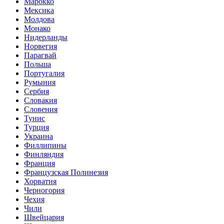
Марокко
Мексика
Молдова
Монако
Нидерланды
Норвегия
Парагвай
Польша
Португалия
Румыния
Сербия
Словакия
Словения
Тунис
Турция
Украина
Филлипины
Финляндия
Франция
Французская Полинезия
Хорватия
Черногория
Чехия
Чили
Швейцария