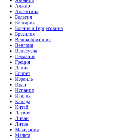
Албания
Алжир
Аргентина
Бельгия
Болгария
Босния и Герцеговина
Бразилия
Великобритания
Венгрия
Венесуэла
Германия
Греция
Дания
Египет
Израиль
Иран
Испания
Италия
Канада
Китай
Латвия
Ливан
Литва
Македания
Мальта