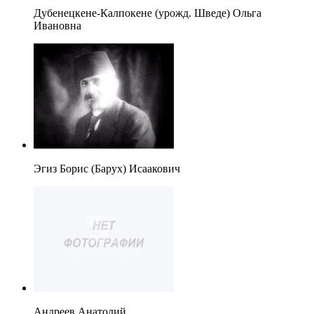
Дубенецкене-Калпокене (урожд. Шведе) Ольга
Ивановна
Эгиз Борис (Барух) Исаакович
Андреев Анатолий