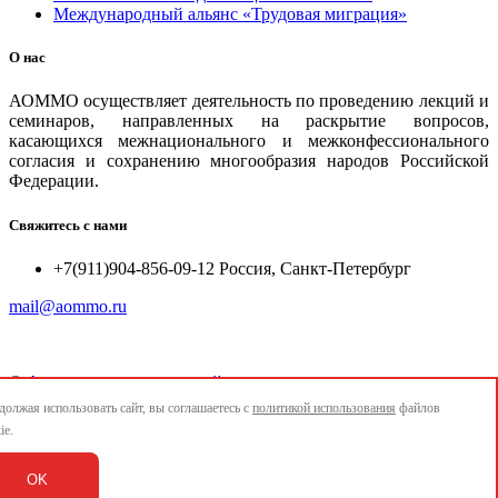
Международный альянс «Трудовая миграция»
О нас
АОММО осуществляет деятельность по проведению лекций и
семинаров, направленных на раскрытие вопросов,
касающихся межнационального и межконфессионального
согласия и сохранению многообразия народов Российской
Федерации.
Свяжитесь с нами
+7(911)904-856-09-12 Россия, Санкт-Петербург
mail@aommo.ru
©
Ассоциация организаций по реализации национальных
проектов и достижению национальных целей развития
олжая использовать сайт, вы соглашаетесь с
политикой использования
файлов
"АОММО"
ie.
e-mail:
mail@aommo.ru
OK