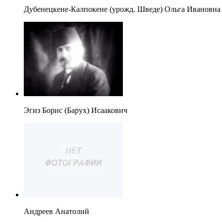
Дубенецкене-Калпокене (урожд. Шведе) Ольга Ивановна
Эгиз Борис (Барух) Исаакович
Андреев Анатолий