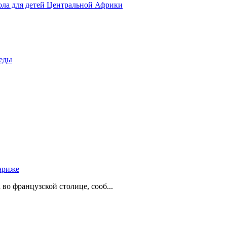
ола для детей Центральной Африки
беды
ариже
о французской столице, сооб...