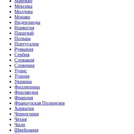
Марокко
Мексика
Молдова
Монако
Нидерланды
Норвегия
Парагвай
Польша
Португалия
Румыния
Сербия
Словакия
Словения
Тунис
Турция
Украина
Филлипины
Финляндия
Франция
Французская Полинезия
Хорватия
Черногория
Чехия
Чили
Швейцария