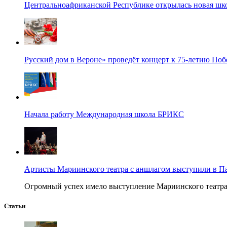
Центральноафриканской Республике открылась новая шк
Русский дом в Вероне» проведёт концерт к 75-летию По
Начала работу Международная школа БРИКС
Артисты Мариинского театра с аншлагом выступили в П
Огромный успех имело выступление Мариинского театра в
Статьи