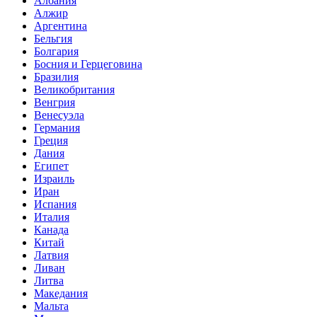
Албания
Алжир
Аргентина
Бельгия
Болгария
Босния и Герцеговина
Бразилия
Великобритания
Венгрия
Венесуэла
Германия
Греция
Дания
Египет
Израиль
Иран
Испания
Италия
Канада
Китай
Латвия
Ливан
Литва
Македания
Мальта