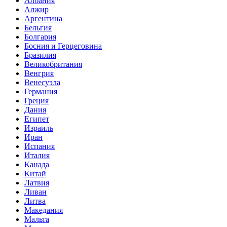
Албания
Алжир
Аргентина
Бельгия
Болгария
Босния и Герцеговина
Бразилия
Великобритания
Венгрия
Венесуэла
Германия
Греция
Дания
Египет
Израиль
Иран
Испания
Италия
Канада
Китай
Латвия
Ливан
Литва
Македания
Мальта