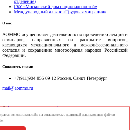
отделение)
ГБУ «Московский дом национальностей»
Международный альянс «Трудовая миграция»
О нас
АОММО осуществляет деятельность по проведению лекций и
семинаров, направленных на раскрытие вопросов,
касающихся межнационального и межконфессионального
согласия и сохранению многообразия народов Российской
Федерации.
Свяжитесь с нами
+7(911)904-856-09-12 Россия, Санкт-Петербург
mail@aommo.ru
©
Ассоциация организаций по реализации национальных
проектов и достижению национальных целей развития
олжая использовать сайт, вы соглашаетесь с
политикой использования
файлов
"АОММО"
ie.
e-mail:
mail@aommo.ru