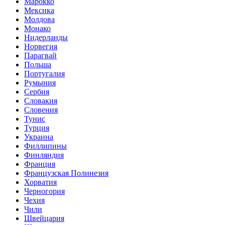
Марокко
Мексика
Молдова
Монако
Нидерланды
Норвегия
Парагвай
Польша
Португалия
Румыния
Сербия
Словакия
Словения
Тунис
Турция
Украина
Филлипины
Финляндия
Франция
Французская Полинезия
Хорватия
Черногория
Чехия
Чили
Швейцария