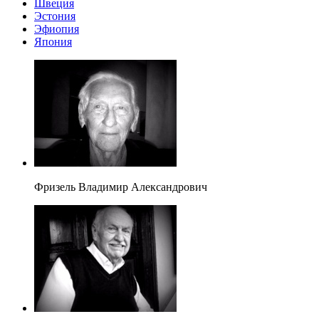
Швеция
Эстония
Эфиопия
Япония
Фризель Владимир Александрович