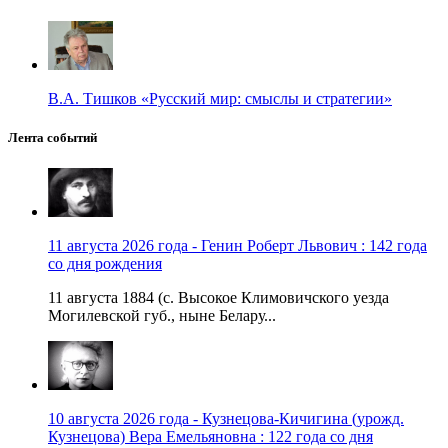
В.А. Тишков «Русский мир: смыслы и стратегии»
Лента событий
11 августа 2026 года - Генин Роберт Львович : 142 года
со дня рождения
11 августа 1884 (с. Высокое Климовичского уезда
Могилевской губ., ныне Белару...
10 августа 2026 года - Кузнецова-Кичигина (урожд.
Кузнецова) Вера Емельяновна : 122 года со дня