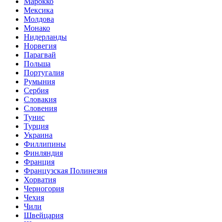
Марокко
Мексика
Молдова
Монако
Нидерланды
Норвегия
Парагвай
Польша
Португалия
Румыния
Сербия
Словакия
Словения
Тунис
Турция
Украина
Филлипины
Финляндия
Франция
Французская Полинезия
Хорватия
Черногория
Чехия
Чили
Швейцария