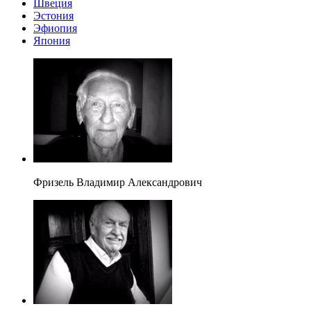
Швеция
Эстония
Эфиопия
Япония
Фризель Владимир Александрович