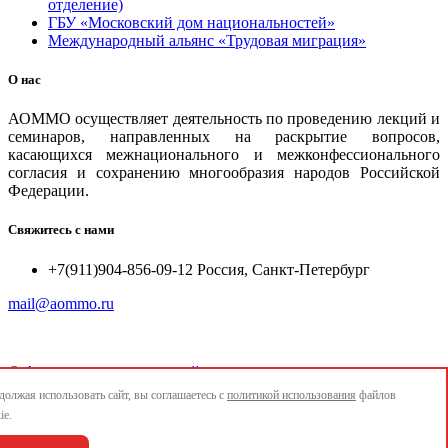
отделение)
ГБУ «Московский дом национальностей»
Международный альянс «Трудовая миграция»
О нас
АОММО осуществляет деятельность по проведению лекций и
семинаров, направленных на раскрытие вопросов,
касающихся межнационального и межконфессионального
согласия и сохранению многообразия народов Российской
Федерации.
Свяжитесь с нами
+7(911)904-856-09-12 Россия, Санкт-Петербург
mail@aommo.ru
©
Ассоциация организаций по реализации национальных
проектов и достижению национальных целей развития
олжая использовать сайт, вы соглашаетесь с
политикой использования
файлов
"АОММО"
ie.
e-mail:
mail@aommo.ru