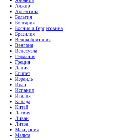
Албания
Алжир
Аргентина
Бельгия
Болгария
Босния и Герцеговина
Бразилия
Великобритания
Венгрия
Венесуэла
Германия
Греция
Дания
Египет
Израиль
Иран
Испания
Италия
Канада
Китай
Латвия
Ливан
Литва
Македания
Мальта