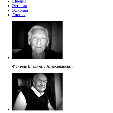
Швеция
Эстония
Эфиопия
Япония
Фризель Владимир Александрович