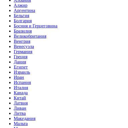
Албания
Алжир
Аргентина
Бельгия
Болгария
Босния и Герцеговина
Бразилия
Великобритания
Венгрия
Венесуэла
Германия
Греция
Дания
Египет
Израиль
Иран
Испания
Италия
Канада
Китай
Латвия
Ливан
Литва
Македания
Мальта