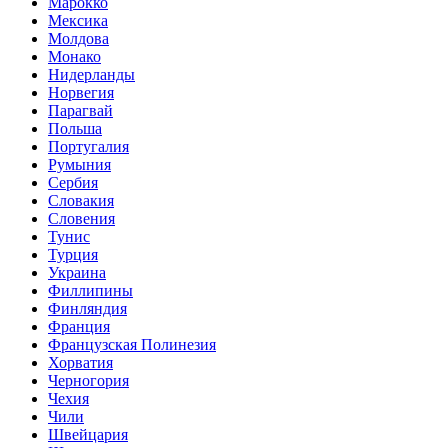
Марокко
Мексика
Молдова
Монако
Нидерланды
Норвегия
Парагвай
Польша
Португалия
Румыния
Сербия
Словакия
Словения
Тунис
Турция
Украина
Филлипины
Финляндия
Франция
Французская Полинезия
Хорватия
Черногория
Чехия
Чили
Швейцария