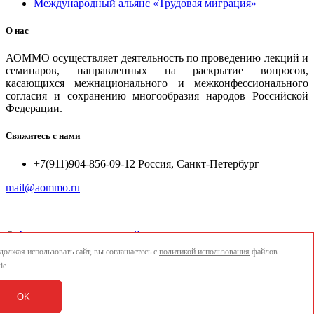
Международный альянс «Трудовая миграция»
О нас
АОММО осуществляет деятельность по проведению лекций и
семинаров, направленных на раскрытие вопросов,
касающихся межнационального и межконфессионального
согласия и сохранению многообразия народов Российской
Федерации.
Свяжитесь с нами
+7(911)904-856-09-12 Россия, Санкт-Петербург
mail@aommo.ru
©
Ассоциация организаций по реализации национальных
проектов и достижению национальных целей развития
олжая использовать сайт, вы соглашаетесь с
политикой использования
файлов
"АОММО"
ie.
e-mail:
mail@aommo.ru
OK