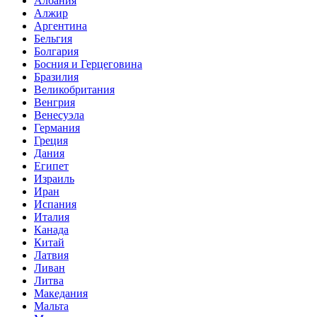
Албания
Алжир
Аргентина
Бельгия
Болгария
Босния и Герцеговина
Бразилия
Великобритания
Венгрия
Венесуэла
Германия
Греция
Дания
Египет
Израиль
Иран
Испания
Италия
Канада
Китай
Латвия
Ливан
Литва
Македания
Мальта