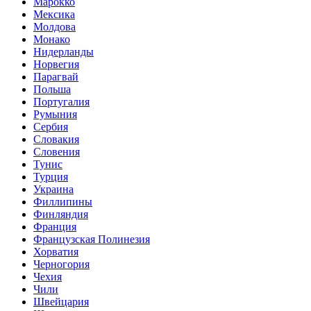
Марокко
Мексика
Молдова
Монако
Нидерланды
Норвегия
Парагвай
Польша
Португалия
Румыния
Сербия
Словакия
Словения
Тунис
Турция
Украина
Филлипины
Финляндия
Франция
Французская Полинезия
Хорватия
Черногория
Чехия
Чили
Швейцария