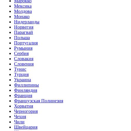
Марокко
Мексика
Молдова
Монако
Нидерланды
Норвегия
Парагвай
Польша
Португалия
Румыния
Сербия
Словакия
Словения
Тунис
Турция
Украина
Филлипины
Финляндия
Франция
Французская Полинезия
Хорватия
Черногория
Чехия
Чили
Швейцария