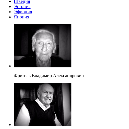
Швеция
Эстония
Эфиопия
Япония
Фризель Владимир Александрович