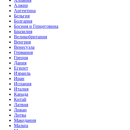
Албания
Алжир
Аргентина
Бельгия
Болгария
Босния и Герцеговина
Бразилия
Великобритания
Венгрия
Венесуэла
Германия
Греция
Дания
Египет
Израиль
Иран
Испания
Италия
Канада
Китай
Латвия
Ливан
Литва
Македания
Мальта