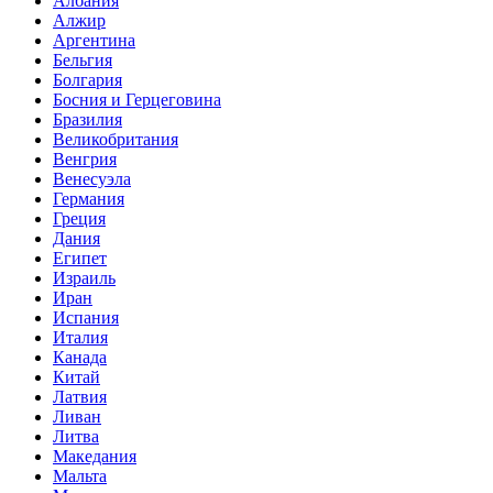
Албания
Алжир
Аргентина
Бельгия
Болгария
Босния и Герцеговина
Бразилия
Великобритания
Венгрия
Венесуэла
Германия
Греция
Дания
Египет
Израиль
Иран
Испания
Италия
Канада
Китай
Латвия
Ливан
Литва
Македания
Мальта