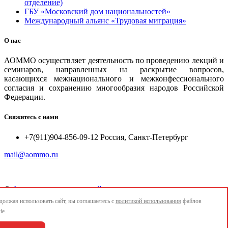
отделение)
ГБУ «Московский дом национальностей»
Международный альянс «Трудовая миграция»
О нас
АОММО осуществляет деятельность по проведению лекций и
семинаров, направленных на раскрытие вопросов,
касающихся межнационального и межконфессионального
согласия и сохранению многообразия народов Российской
Федерации.
Свяжитесь с нами
+7(911)904-856-09-12 Россия, Санкт-Петербург
mail@aommo.ru
©
Ассоциация организаций по реализации национальных
проектов и достижению национальных целей развития
олжая использовать сайт, вы соглашаетесь с
политикой использования
файлов
"АОММО"
ie.
e-mail:
mail@aommo.ru