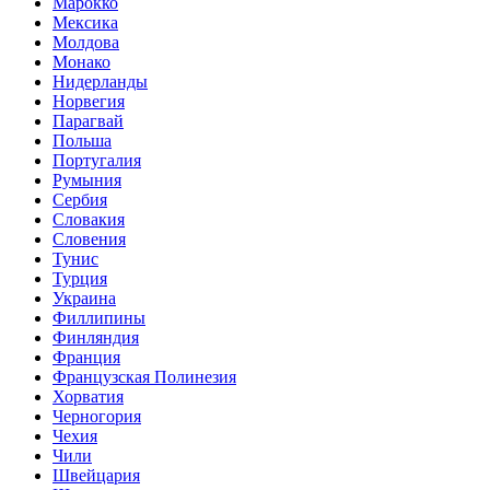
Марокко
Мексика
Молдова
Монако
Нидерланды
Норвегия
Парагвай
Польша
Португалия
Румыния
Сербия
Словакия
Словения
Тунис
Турция
Украина
Филлипины
Финляндия
Франция
Французская Полинезия
Хорватия
Черногория
Чехия
Чили
Швейцария