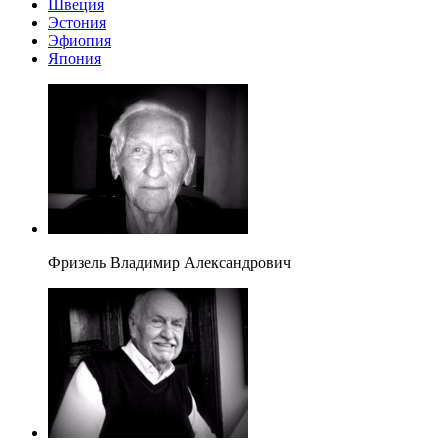
Швеция
Эстония
Эфиопия
Япония
Фризель Владимир Александрович