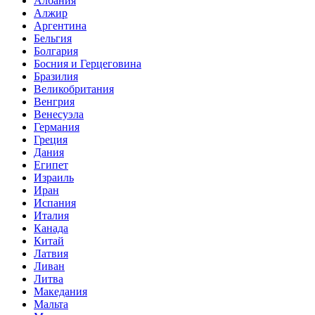
Албания
Алжир
Аргентина
Бельгия
Болгария
Босния и Герцеговина
Бразилия
Великобритания
Венгрия
Венесуэла
Германия
Греция
Дания
Египет
Израиль
Иран
Испания
Италия
Канада
Китай
Латвия
Ливан
Литва
Македания
Мальта