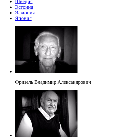
Швеция
Эстония
Эфиопия
Япония
Фризель Владимир Александрович