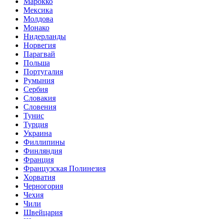
Марокко
Мексика
Молдова
Монако
Нидерланды
Норвегия
Парагвай
Польша
Португалия
Румыния
Сербия
Словакия
Словения
Тунис
Турция
Украина
Филлипины
Финляндия
Франция
Французская Полинезия
Хорватия
Черногория
Чехия
Чили
Швейцария