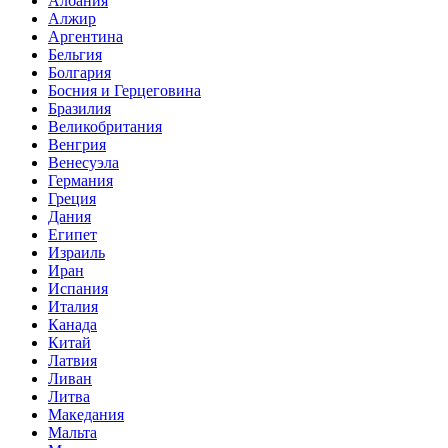
Албания
Алжир
Аргентина
Бельгия
Болгария
Босния и Герцеговина
Бразилия
Великобритания
Венгрия
Венесуэла
Германия
Греция
Дания
Египет
Израиль
Иран
Испания
Италия
Канада
Китай
Латвия
Ливан
Литва
Македания
Мальта