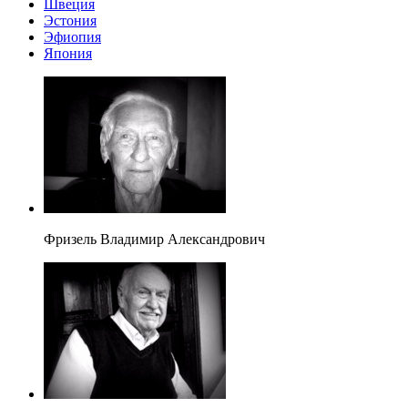
Швеция
Эстония
Эфиопия
Япония
Фризель Владимир Александрович