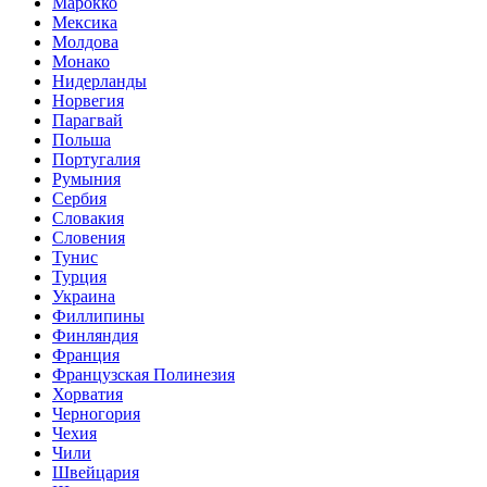
Марокко
Мексика
Молдова
Монако
Нидерланды
Норвегия
Парагвай
Польша
Португалия
Румыния
Сербия
Словакия
Словения
Тунис
Турция
Украина
Филлипины
Финляндия
Франция
Французская Полинезия
Хорватия
Черногория
Чехия
Чили
Швейцария