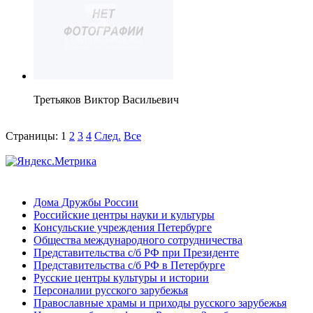
Третьяков Виктор Васильевич
Страницы:
1
2
3
4
След.
Все
Дома Дружбы России
Российские центры науки и культуры
Консульские учреждения Петербурге
Общества международного сотрудничества
Представительства с/б РФ при Президенте
Представительства с/б РФ в Петербурге
Русские центры культуры и истории
Персоналии русского зарубежья
Православные храмы и приходы русского зарубежья