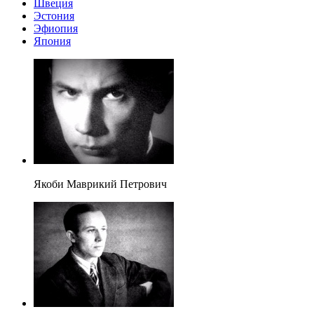
Швеция
Эстония
Эфиопия
Япония
Якоби Маврикий Петрович