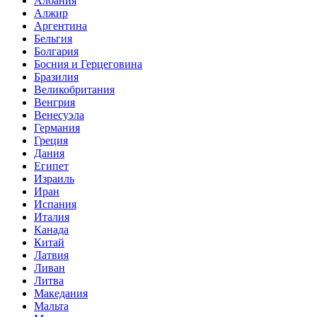
Албания
Алжир
Аргентина
Бельгия
Болгария
Босния и Герцеговина
Бразилия
Великобритания
Венгрия
Венесуэла
Германия
Греция
Дания
Египет
Израиль
Иран
Испания
Италия
Канада
Китай
Латвия
Ливан
Литва
Македания
Мальта