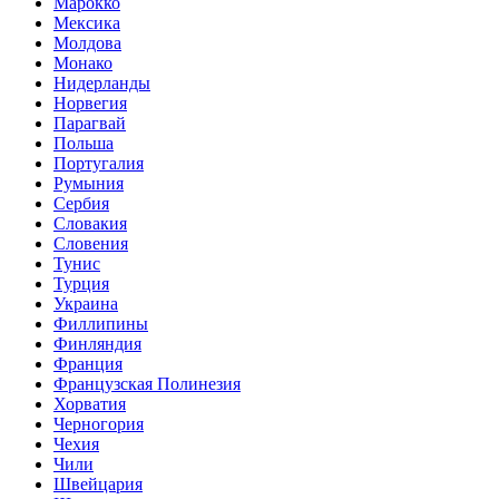
Марокко
Мексика
Молдова
Монако
Нидерланды
Норвегия
Парагвай
Польша
Португалия
Румыния
Сербия
Словакия
Словения
Тунис
Турция
Украина
Филлипины
Финляндия
Франция
Французская Полинезия
Хорватия
Черногория
Чехия
Чили
Швейцария