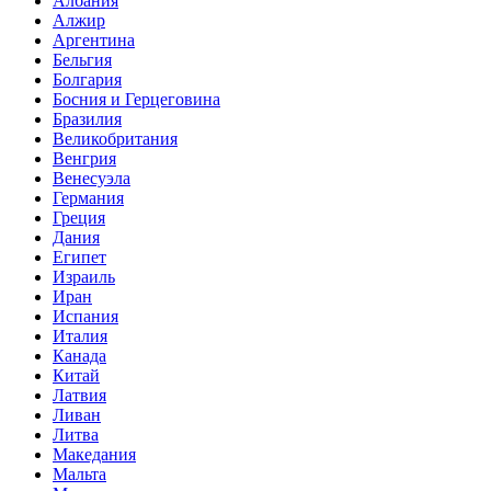
Албания
Алжир
Аргентина
Бельгия
Болгария
Босния и Герцеговина
Бразилия
Великобритания
Венгрия
Венесуэла
Германия
Греция
Дания
Египет
Израиль
Иран
Испания
Италия
Канада
Китай
Латвия
Ливан
Литва
Македания
Мальта