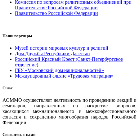
Комиссия по вопросам религиозных объединений при
Правительстве Российской Федерации
Правительство Российской Федерации
Наши партнеры
Музей истории мировых культур и религий
Дом Дружбы Республики Дагестан
Российский Красный Крест (Санкт-Петербургское
отделение)
ГБУ «Московский дом национальностей»
Международный альянс «Трудовая миграция»
О нас
АОММО осуществляет деятельность по проведению лекций и
семинаров, направленных на раскрытие вопросов,
касающихся межнационального и межконфессионального
согласия и сохранению многообразия народов Российской
Федерации.
Свяжитесь с нами