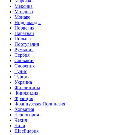
Марокко
Мексика
Молдова
Монако
Нидерланды
Норвегия
Парагвай
Польша
Португалия
Румыния
Сербия
Словакия
Словения
Тунис
Турция
Украина
Филлипины
Финляндия
Франция
Французская Полинезия
Хорватия
Черногория
Чехия
Чили
Швейцария