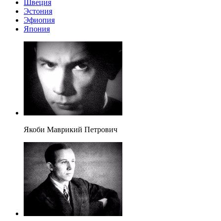
Швеция
Эстония
Эфиопия
Япония
Якоби Маврикий Петрович