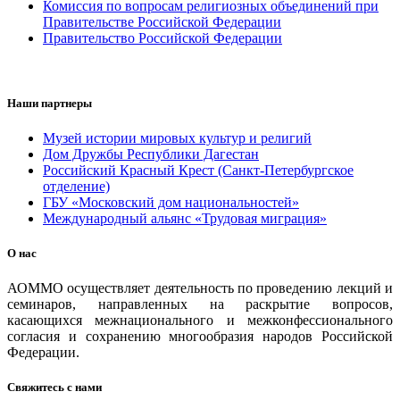
Комиссия по вопросам религиозных объединений при
Правительстве Российской Федерации
Правительство Российской Федерации
Наши партнеры
Музей истории мировых культур и религий
Дом Дружбы Республики Дагестан
Российский Красный Крест (Санкт-Петербургское
отделение)
ГБУ «Московский дом национальностей»
Международный альянс «Трудовая миграция»
О нас
АОММО осуществляет деятельность по проведению лекций и
семинаров, направленных на раскрытие вопросов,
касающихся межнационального и межконфессионального
согласия и сохранению многообразия народов Российской
Федерации.
Свяжитесь с нами