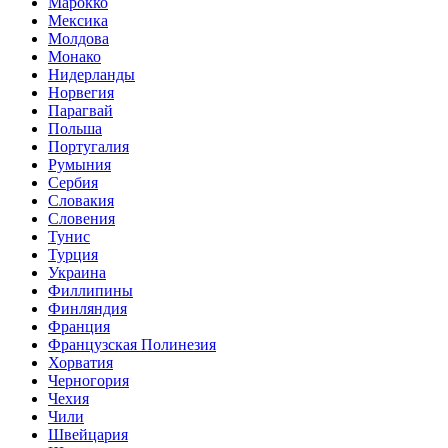
Марокко
Мексика
Молдова
Монако
Нидерланды
Норвегия
Парагвай
Польша
Португалия
Румыния
Сербия
Словакия
Словения
Тунис
Турция
Украина
Филлипины
Финляндия
Франция
Французская Полинезия
Хорватия
Черногория
Чехия
Чили
Швейцария