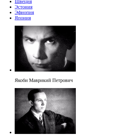
Швеция
Эстония
Эфиопия
Япония
Якоби Маврикий Петрович