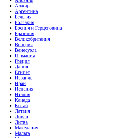
Албания
Алжир
Аргентина
Бельгия
Болгария
Босния и Герцеговина
Бразилия
Великобритания
Венгрия
Венесуэла
Германия
Греция
Дания
Египет
Израиль
Иран
Испания
Италия
Канада
Китай
Латвия
Ливан
Литва
Македания
Мальта