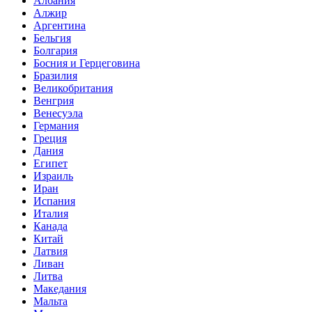
Албания
Алжир
Аргентина
Бельгия
Болгария
Босния и Герцеговина
Бразилия
Великобритания
Венгрия
Венесуэла
Германия
Греция
Дания
Египет
Израиль
Иран
Испания
Италия
Канада
Китай
Латвия
Ливан
Литва
Македания
Мальта