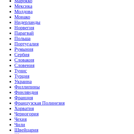
Марокко
Мексика
Молдова
Монако
Нидерланды
Норвегия
Парагвай
Польша
Португалия
Румыния
Сербия
Словакия
Словения
Тунис
Турция
Украина
Филлипины
Финляндия
Франция
Французская Полинезия
Хорватия
Черногория
Чехия
Чили
Швейцария