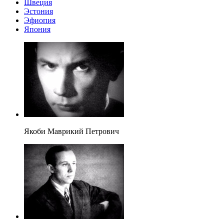
Швеция
Эстония
Эфиопия
Япония
Якоби Маврикий Петрович