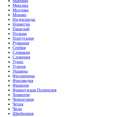
Марокко
Мексика
Молдова
Монако
Нидерланды
Норвегия
Парагвай
Польша
Португалия
Румыния
Сербия
Словакия
Словения
Тунис
Турция
Украина
Филлипины
Финляндия
Франция
Французская Полинезия
Хорватия
Черногория
Чехия
Чили
Швейцария