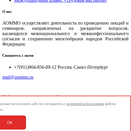
Международный альянс «Трудовая миграция»
О нас
АОММО осуществляет деятельность по проведению лекций и
семинаров, направленных на раскрытие вопросов,
касающихся межнационального и межконфессионального
согласия и сохранению многообразия народов Российской
Федерации.
Свяжитесь с нами
+7(911)904-856-09-12 Россия, Санкт-Петербург
mail@aommo.ru
©
Ассоциация организаций по реализации национальных
проектов и достижению национальных целей развития
олжая использовать сайт, вы соглашаетесь с
политикой использования
файлов
"АОММО"
ie.
e-mail:
mail@aommo.ru
OK