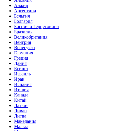
Албания
Алжир
Аргентина
Бельгия
Болгария
Босния и Герцеговина
Бразилия
Великобритания
Венгрия
Венесуэла
Германия
Греция
Дания
Египет
Израиль
Иран
Испания
Италия
Канада
Китай
Латвия
Ливан
Литва
Македания
Мальта