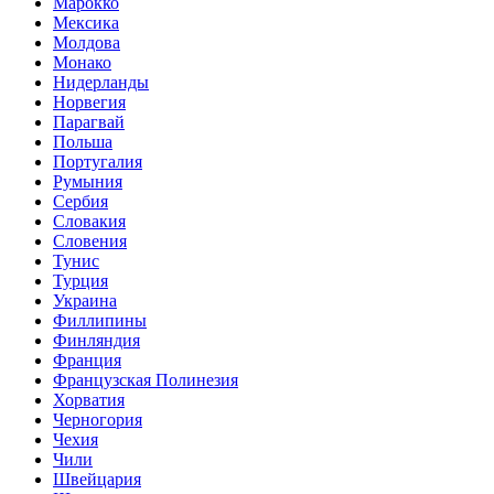
Марокко
Мексика
Молдова
Монако
Нидерланды
Норвегия
Парагвай
Польша
Португалия
Румыния
Сербия
Словакия
Словения
Тунис
Турция
Украина
Филлипины
Финляндия
Франция
Французская Полинезия
Хорватия
Черногория
Чехия
Чили
Швейцария