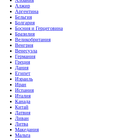
Албания
Алжир
Аргентина
Бельгия
Болгария
Босния и Герцеговина
Бразилия
Великобритания
Венгрия
Венесуэла
Германия
Греция
Дания
Египет
Израиль
Иран
Испания
Италия
Канада
Китай
Латвия
Ливан
Литва
Македания
Мальта