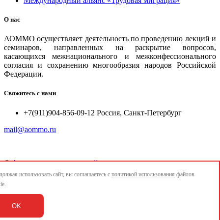
Международный альянс «Трудовая миграция»
О нас
АОММО осуществляет деятельность по проведению лекций и
семинаров, направленных на раскрытие вопросов,
касающихся межнационального и межконфессионального
согласия и сохранению многообразия народов Российской
Федерации.
Свяжитесь с нами
+7(911)904-856-09-12 Россия, Санкт-Петербург
mail@aommo.ru
©
Ассоциация организаций по реализации национальных
проектов и достижению национальных целей развития
олжая использовать сайт, вы соглашаетесь с
политикой использования
файлов
"АОММО"
ie.
e-mail:
mail@aommo.ru
OK