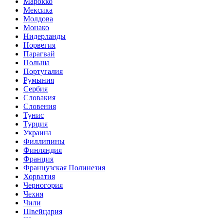
Марокко
Мексика
Молдова
Монако
Нидерланды
Норвегия
Парагвай
Польша
Португалия
Румыния
Сербия
Словакия
Словения
Тунис
Турция
Украина
Филлипины
Финляндия
Франция
Французская Полинезия
Хорватия
Черногория
Чехия
Чили
Швейцария