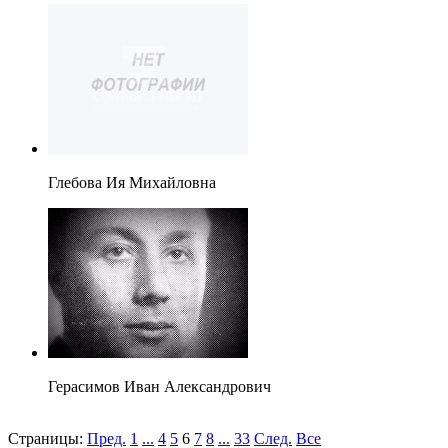
Глебова Ия Михайловна
Герасимов Иван Александрович
Страницы:
Пред.
1
...
4
5
6
7
8
...
33
След.
Все