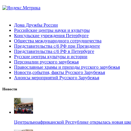
Дома Дружбы России
Российские центры науки и культуры
Консульские учреждения Петербурге
Общества международного сотрудничества
Представительства с/б РФ при Президенте
Представительства с/б РФ в Петербурге
Русские центры культуры и истории
Персоналии русского зарубежья
Православные храмы и приходы русского зарубежья
Новости,события, факты Русского Зарубежья
Анонсы мероприятий Русского Зарубежья
Новости
Центральноафриканской Республике открылась новая шк