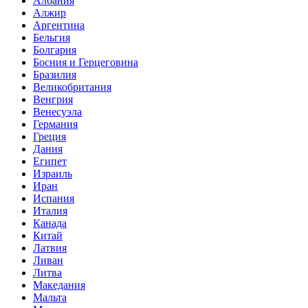
Албания
Алжир
Аргентина
Бельгия
Болгария
Босния и Герцеговина
Бразилия
Великобритания
Венгрия
Венесуэла
Германия
Греция
Дания
Египет
Израиль
Иран
Испания
Италия
Канада
Китай
Латвия
Ливан
Литва
Македания
Мальта