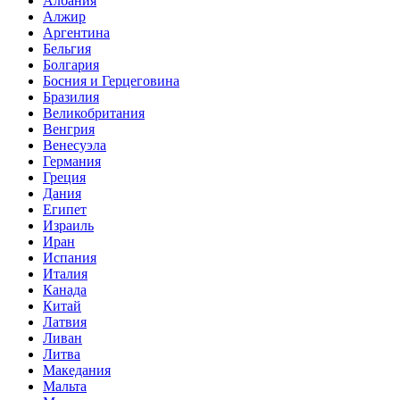
Албания
Алжир
Аргентина
Бельгия
Болгария
Босния и Герцеговина
Бразилия
Великобритания
Венгрия
Венесуэла
Германия
Греция
Дания
Египет
Израиль
Иран
Испания
Италия
Канада
Китай
Латвия
Ливан
Литва
Македания
Мальта