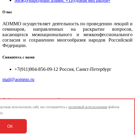
Международный альянс «Трудовая миграция»
О нас
АОММО осуществляет деятельность по проведению лекций и
семинаров, направленных на раскрытие вопросов,
касающихся межнационального и межконфессионального
согласия и сохранению многообразия народов Российской
Федерации.
Свяжитесь с нами
+7(911)904-856-09-12 Россия, Санкт-Петербург
mail@aommo.ru
©
Ассоциация организаций по реализации национальных
проектов и достижению национальных целей развития
олжая использовать сайт, вы соглашаетесь с
политикой использования
файлов
"АОММО"
ie.
e-mail:
mail@aommo.ru
OK