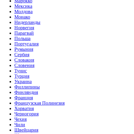
Марокко
Мексика
Молдова
Монако
Нидерланды
Норвегия
Парагвай
Польша
Португалия
Румыния
Сербия
Словакия
Словения
Тунис
Турция
Украина
Филлипины
Финляндия
Франция
Французская Полинезия
Хорватия
Черногория
Чехия
Чили
Швейцария