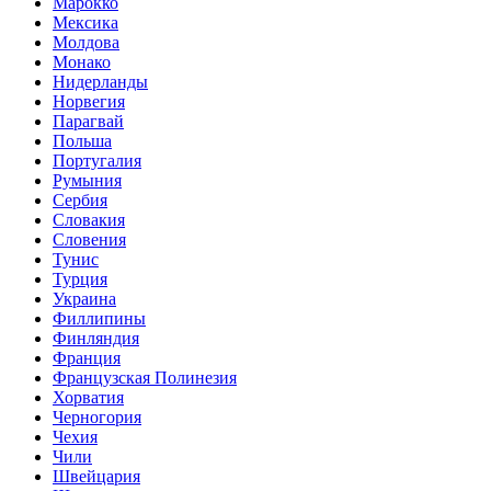
Марокко
Мексика
Молдова
Монако
Нидерланды
Норвегия
Парагвай
Польша
Португалия
Румыния
Сербия
Словакия
Словения
Тунис
Турция
Украина
Филлипины
Финляндия
Франция
Французская Полинезия
Хорватия
Черногория
Чехия
Чили
Швейцария