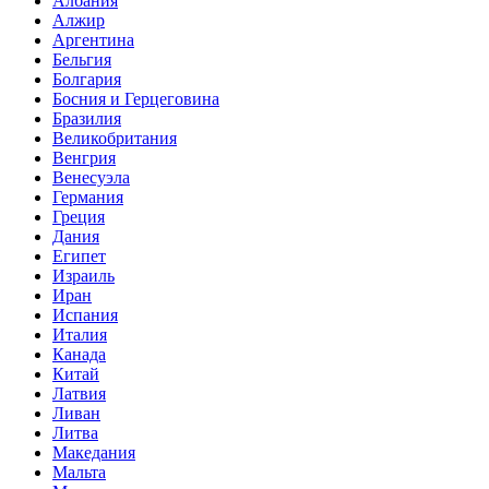
Албания
Алжир
Аргентина
Бельгия
Болгария
Босния и Герцеговина
Бразилия
Великобритания
Венгрия
Венесуэла
Германия
Греция
Дания
Египет
Израиль
Иран
Испания
Италия
Канада
Китай
Латвия
Ливан
Литва
Македания
Мальта