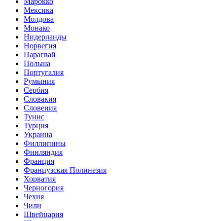
Марокко
Мексика
Молдова
Монако
Нидерланды
Норвегия
Парагвай
Польша
Португалия
Румыния
Сербия
Словакия
Словения
Тунис
Турция
Украина
Филлипины
Финляндия
Франция
Французская Полинезия
Хорватия
Черногория
Чехия
Чили
Швейцария