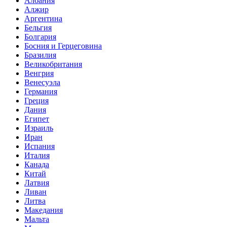
Албания
Алжир
Аргентина
Бельгия
Болгария
Босния и Герцеговина
Бразилия
Великобритания
Венгрия
Венесуэла
Германия
Греция
Дания
Египет
Израиль
Иран
Испания
Италия
Канада
Китай
Латвия
Ливан
Литва
Македания
Мальта