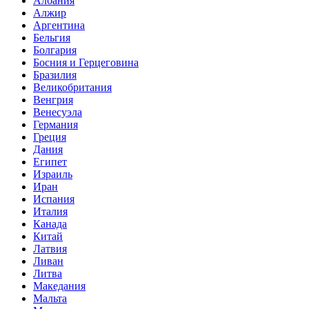
Албания
Алжир
Аргентина
Бельгия
Болгария
Босния и Герцеговина
Бразилия
Великобритания
Венгрия
Венесуэла
Германия
Греция
Дания
Египет
Израиль
Иран
Испания
Италия
Канада
Китай
Латвия
Ливан
Литва
Македания
Мальта