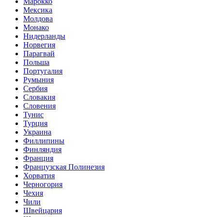
Марокко
Мексика
Молдова
Монако
Нидерланды
Норвегия
Парагвай
Польша
Португалия
Румыния
Сербия
Словакия
Словения
Тунис
Турция
Украина
Филлипины
Финляндия
Франция
Французская Полинезия
Хорватия
Черногория
Чехия
Чили
Швейцария