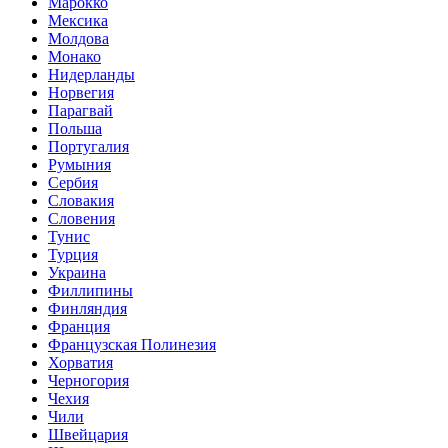
Марокко
Мексика
Молдова
Монако
Нидерланды
Норвегия
Парагвай
Польша
Португалия
Румыния
Сербия
Словакия
Словения
Тунис
Турция
Украина
Филлипины
Финляндия
Франция
Французская Полинезия
Хорватия
Черногория
Чехия
Чили
Швейцария