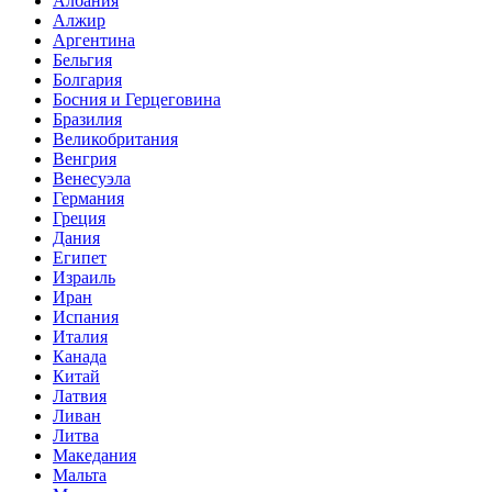
Албания
Алжир
Аргентина
Бельгия
Болгария
Босния и Герцеговина
Бразилия
Великобритания
Венгрия
Венесуэла
Германия
Греция
Дания
Египет
Израиль
Иран
Испания
Италия
Канада
Китай
Латвия
Ливан
Литва
Македания
Мальта