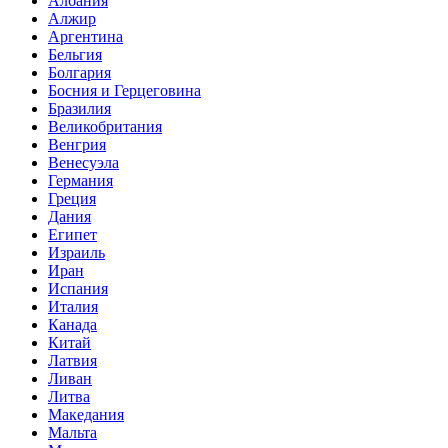
Албания
Алжир
Аргентина
Бельгия
Болгария
Босния и Герцеговина
Бразилия
Великобритания
Венгрия
Венесуэла
Германия
Греция
Дания
Египет
Израиль
Иран
Испания
Италия
Канада
Китай
Латвия
Ливан
Литва
Македания
Мальта