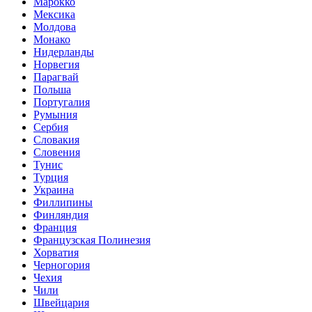
Марокко
Мексика
Молдова
Монако
Нидерланды
Норвегия
Парагвай
Польша
Португалия
Румыния
Сербия
Словакия
Словения
Тунис
Турция
Украина
Филлипины
Финляндия
Франция
Французская Полинезия
Хорватия
Черногория
Чехия
Чили
Швейцария