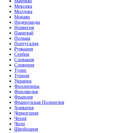
Марокко
Мексика
Молдова
Монако
Нидерланды
Норвегия
Парагвай
Польша
Португалия
Румыния
Сербия
Словакия
Словения
Тунис
Турция
Украина
Филлипины
Финляндия
Франция
Французская Полинезия
Хорватия
Черногория
Чехия
Чили
Швейцария