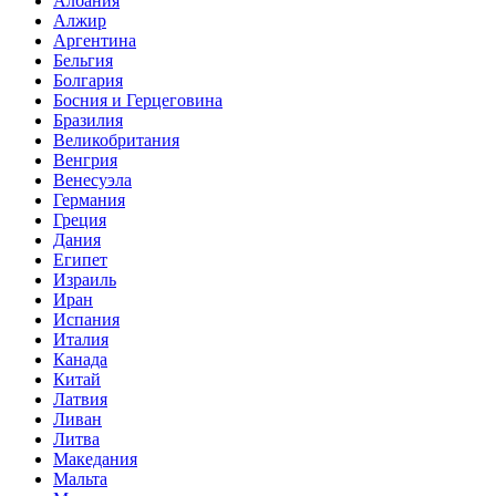
Албания
Алжир
Аргентина
Бельгия
Болгария
Босния и Герцеговина
Бразилия
Великобритания
Венгрия
Венесуэла
Германия
Греция
Дания
Египет
Израиль
Иран
Испания
Италия
Канада
Китай
Латвия
Ливан
Литва
Македания
Мальта