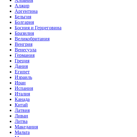
Албания
Алжир
Аргентина
Бельгия
Болгария
Босния и Герцеговина
Бразилия
Великобритания
Венгрия
Венесуэла
Германия
Греция
Дания
Египет
Израиль
Иран
Испания
Италия
Канада
Китай
Латвия
Ливан
Литва
Македания
Мальта