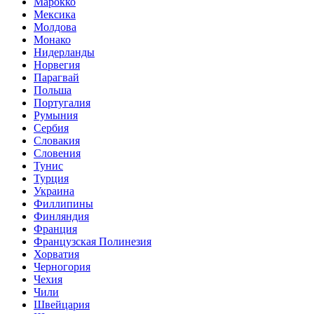
Марокко
Мексика
Молдова
Монако
Нидерланды
Норвегия
Парагвай
Польша
Португалия
Румыния
Сербия
Словакия
Словения
Тунис
Турция
Украина
Филлипины
Финляндия
Франция
Французская Полинезия
Хорватия
Черногория
Чехия
Чили
Швейцария