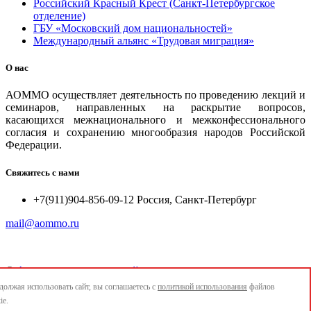
Российский Красный Крест (Санкт-Петербургское
отделение)
ГБУ «Московский дом национальностей»
Международный альянс «Трудовая миграция»
О нас
АОММО осуществляет деятельность по проведению лекций и
семинаров, направленных на раскрытие вопросов,
касающихся межнационального и межконфессионального
согласия и сохранению многообразия народов Российской
Федерации.
Свяжитесь с нами
+7(911)904-856-09-12 Россия, Санкт-Петербург
mail@aommo.ru
©
Ассоциация организаций по реализации национальных
проектов и достижению национальных целей развития
олжая использовать сайт, вы соглашаетесь с
политикой использования
файлов
"АОММО"
ie.