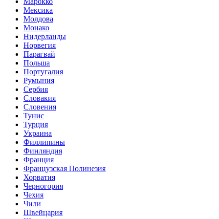
Марокко
Мексика
Молдова
Монако
Нидерланды
Норвегия
Парагвай
Польша
Португалия
Румыния
Сербия
Словакия
Словения
Тунис
Турция
Украина
Филлипины
Финляндия
Франция
Французская Полинезия
Хорватия
Черногория
Чехия
Чили
Швейцария