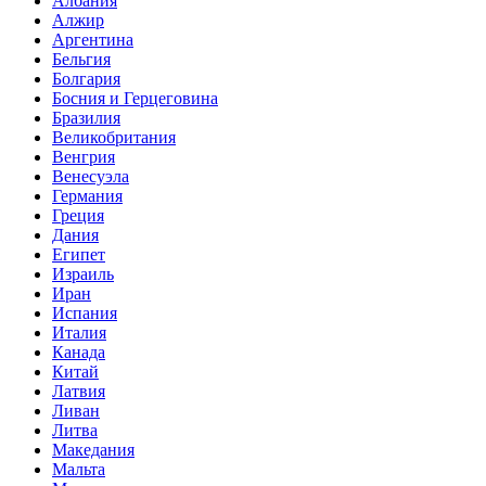
Албания
Алжир
Аргентина
Бельгия
Болгария
Босния и Герцеговина
Бразилия
Великобритания
Венгрия
Венесуэла
Германия
Греция
Дания
Египет
Израиль
Иран
Испания
Италия
Канада
Китай
Латвия
Ливан
Литва
Македания
Мальта