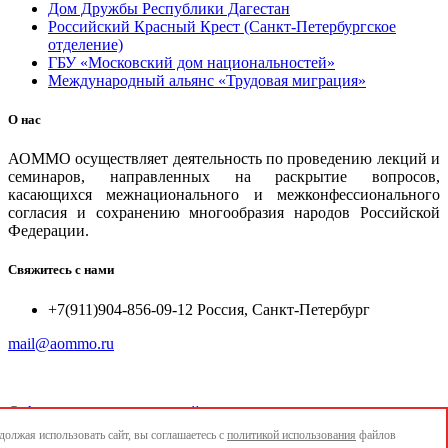
Дом Дружбы Республики Дагестан
Российский Красный Крест (Санкт-Петербургское
отделение)
ГБУ «Московский дом национальностей»
Международный альянс «Трудовая миграция»
О нас
АОММО осуществляет деятельность по проведению лекций и
семинаров, направленных на раскрытие вопросов,
касающихся межнационального и межконфессионального
согласия и сохранению многообразия народов Российской
Федерации.
Свяжитесь с нами
+7(911)904-856-09-12 Россия, Санкт-Петербург
mail@aommo.ru
©
Ассоциация организаций по реализации национальных
проектов и достижению национальных целей развития
олжая использовать сайт, вы соглашаетесь с
политикой использования
файлов
"АОММО"