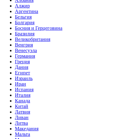
Албания
Алжир
Аргентина
Бельгия
Болгария
Босния и Герцеговина
Бразилия
Великобритания
Венгрия
Венесуэла
Германия
Греция
Дания
Египет
Израиль
Иран
Испания
Италия
Канада
Китай
Латвия
Ливан
Литва
Македания
Мальта