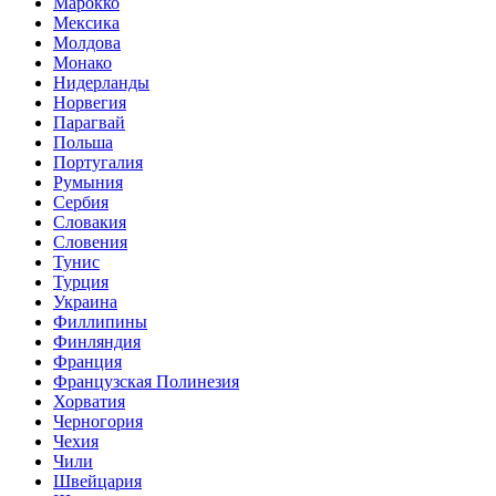
Марокко
Мексика
Молдова
Монако
Нидерланды
Норвегия
Парагвай
Польша
Португалия
Румыния
Сербия
Словакия
Словения
Тунис
Турция
Украина
Филлипины
Финляндия
Франция
Французская Полинезия
Хорватия
Черногория
Чехия
Чили
Швейцария