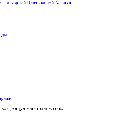
ола для детей Центральной Африки
беды
ариже
о французской столице, сооб...