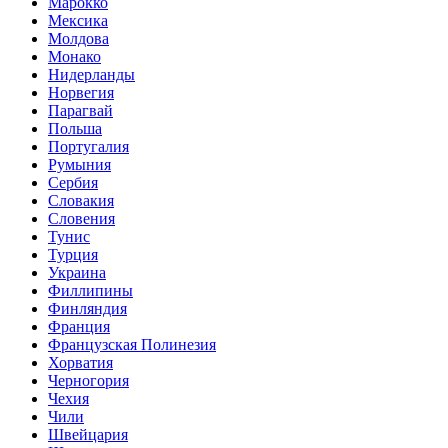
Марокко
Мексика
Молдова
Монако
Нидерланды
Норвегия
Парагвай
Польша
Португалия
Румыния
Сербия
Словакия
Словения
Тунис
Турция
Украина
Филлипины
Финляндия
Франция
Французская Полинезия
Хорватия
Черногория
Чехия
Чили
Швейцария