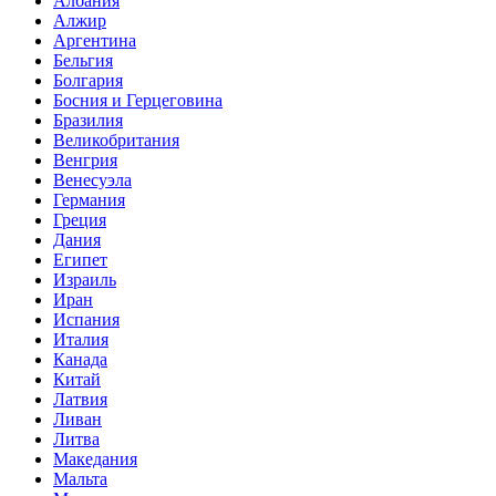
Албания
Алжир
Аргентина
Бельгия
Болгария
Босния и Герцеговина
Бразилия
Великобритания
Венгрия
Венесуэла
Германия
Греция
Дания
Египет
Израиль
Иран
Испания
Италия
Канада
Китай
Латвия
Ливан
Литва
Македания
Мальта