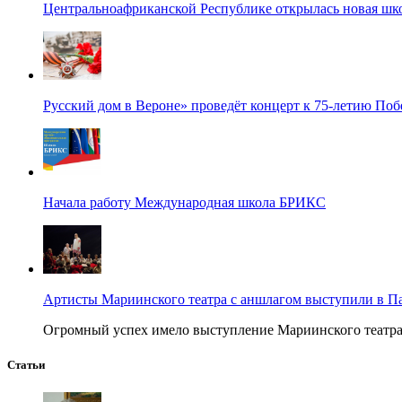
Центральноафриканской Республике открылась новая шк
Русский дом в Вероне» проведёт концерт к 75-летию По
Начала работу Международная школа БРИКС
Артисты Мариинского театра с аншлагом выступили в П
Огромный успех имело выступление Мариинского театра в
Статьи