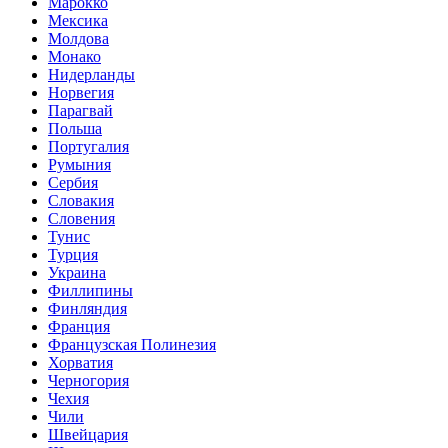
Марокко
Мексика
Молдова
Монако
Нидерланды
Норвегия
Парагвай
Польша
Португалия
Румыния
Сербия
Словакия
Словения
Тунис
Турция
Украина
Филлипины
Финляндия
Франция
Французская Полинезия
Хорватия
Черногория
Чехия
Чили
Швейцария