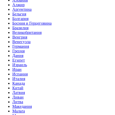
Албания
Алжир
Аргентина
Бельгия
Болгария
Босния и Герцеговина
Бразилия
Великобритания
Венгрия
Венесуэла
Германия
Греция
Дания
Египет
Израиль
Иран
Испания
Италия
Канада
Китай
Латвия
Ливан
Литва
Македания
Мальта