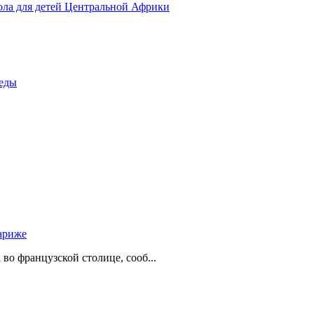
ола для детей Центральной Африки
беды
ариже
о французской столице, сооб...