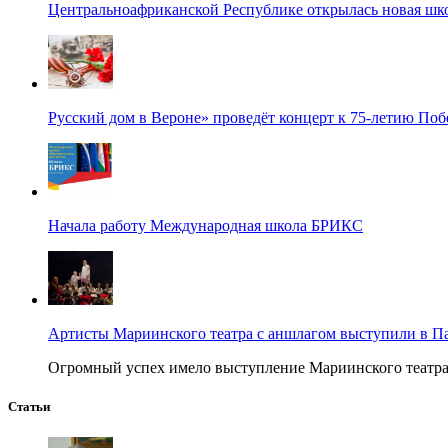
Центральноафриканской Республике открылась новая шк
Русский дом в Вероне» проведёт концерт к 75-летию По
Начала работу Международная школа БРИКС
Артисты Мариинского театра с аншлагом выступили в П
Огромный успех имело выступление Мариинского театра в
Статьи