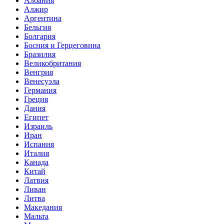
Албания
Алжир
Аргентина
Бельгия
Болгария
Босния и Герцеговина
Бразилия
Великобритания
Венгрия
Венесуэла
Германия
Греция
Дания
Египет
Израиль
Иран
Испания
Италия
Канада
Китай
Латвия
Ливан
Литва
Македания
Мальта