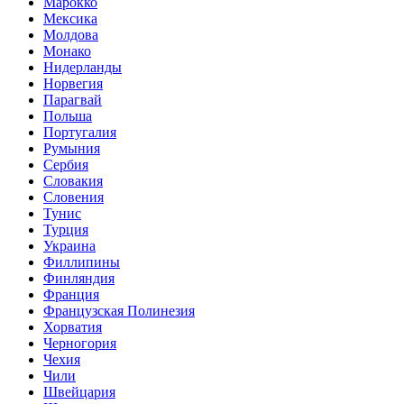
Марокко
Мексика
Молдова
Монако
Нидерланды
Норвегия
Парагвай
Польша
Португалия
Румыния
Сербия
Словакия
Словения
Тунис
Турция
Украина
Филлипины
Финляндия
Франция
Французская Полинезия
Хорватия
Черногория
Чехия
Чили
Швейцария