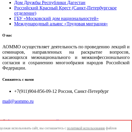
Дом Дружбы Республики Дагестан
Российский Красный Крест (Санкт-Петербургское
отделение)
ГБУ «Московский дом национальностей»
Международный альянс «Трудовая миграция»
О нас
АОММО осуществляет деятельность по проведению лекций и
семинаров, направленных на раскрытие вопросов,
касающихся межнационального и межконфессионального
согласия и сохранению многообразия народов Российской
Федерации.
Свяжитесь с нами
+7(911)904-856-09-12 Россия, Санкт-Петербург
mail@aommo.ru
©
Ассоциация организаций по реализации национальных
проектов и достижению национальных целей развития
олжая использовать сайт, вы соглашаетесь с
политикой использования
файлов
"АОММО"