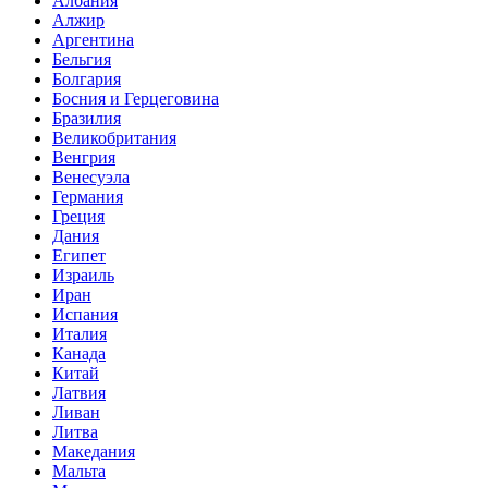
Албания
Алжир
Аргентина
Бельгия
Болгария
Босния и Герцеговина
Бразилия
Великобритания
Венгрия
Венесуэла
Германия
Греция
Дания
Египет
Израиль
Иран
Испания
Италия
Канада
Китай
Латвия
Ливан
Литва
Македания
Мальта