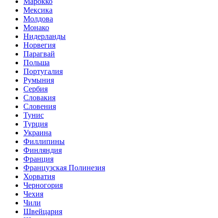
Марокко
Мексика
Молдова
Монако
Нидерланды
Норвегия
Парагвай
Польша
Португалия
Румыния
Сербия
Словакия
Словения
Тунис
Турция
Украина
Филлипины
Финляндия
Франция
Французская Полинезия
Хорватия
Черногория
Чехия
Чили
Швейцария