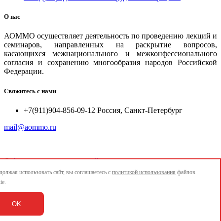
О нас
АОММО осуществляет деятельность по проведению лекций и
семинаров, направленных на раскрытие вопросов,
касающихся межнационального и межконфессионального
согласия и сохранению многообразия народов Российской
Федерации.
Свяжитесь с нами
+7(911)904-856-09-12 Россия, Санкт-Петербург
mail@aommo.ru
©
Ассоциация организаций по реализации национальных
проектов и достижению национальных целей развития
олжая использовать сайт, вы соглашаетесь с
политикой использования
файлов
"АОММО"
ie.
e-mail:
mail@aommo.ru
OK