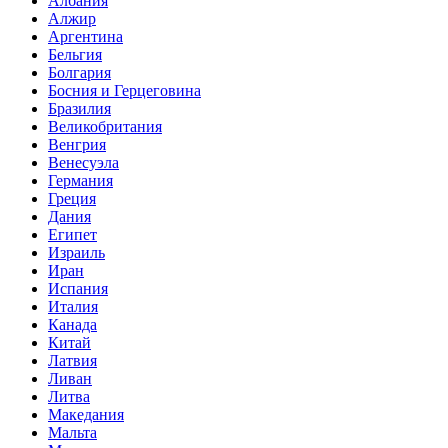
Албания
Алжир
Аргентина
Бельгия
Болгария
Босния и Герцеговина
Бразилия
Великобритания
Венгрия
Венесуэла
Германия
Греция
Дания
Египет
Израиль
Иран
Испания
Италия
Канада
Китай
Латвия
Ливан
Литва
Македания
Мальта