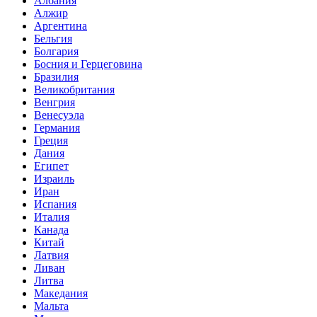
Албания
Алжир
Аргентина
Бельгия
Болгария
Босния и Герцеговина
Бразилия
Великобритания
Венгрия
Венесуэла
Германия
Греция
Дания
Египет
Израиль
Иран
Испания
Италия
Канада
Китай
Латвия
Ливан
Литва
Македания
Мальта