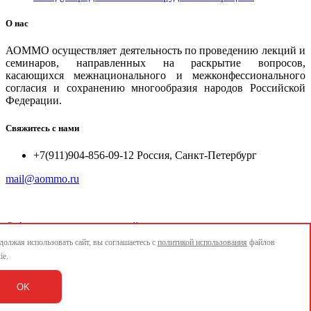
О нас
АОММО осуществляет деятельность по проведению лекций и
семинаров, направленных на раскрытие вопросов,
касающихся межнационального и межконфессионального
согласия и сохранению многообразия народов Российской
Федерации.
Свяжитесь с нами
+7(911)904-856-09-12 Россия, Санкт-Петербург
mail@aommo.ru
©
Ассоциация организаций по реализации национальных
проектов и достижению национальных целей развития
олжая использовать сайт, вы соглашаетесь с
политикой использования
файлов
"АОММО"
ie.
e-mail:
mail@aommo.ru
OK