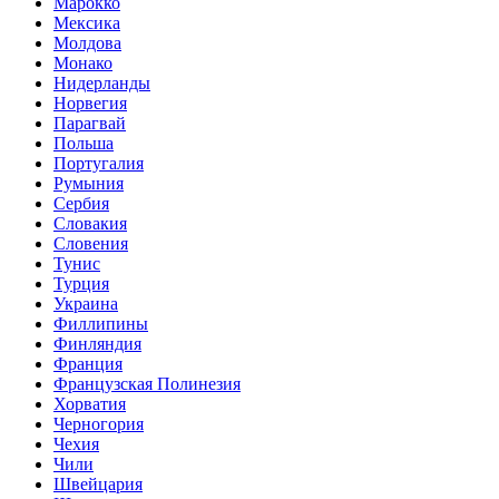
Марокко
Мексика
Молдова
Монако
Нидерланды
Норвегия
Парагвай
Польша
Португалия
Румыния
Сербия
Словакия
Словения
Тунис
Турция
Украина
Филлипины
Финляндия
Франция
Французская Полинезия
Хорватия
Черногория
Чехия
Чили
Швейцария