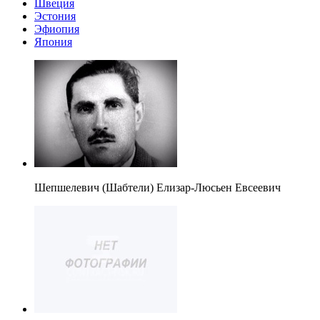
Швеция
Эстония
Эфиопия
Япония
Шепшелевич (Шабтели) Елизар-Люсьен Евсеевич