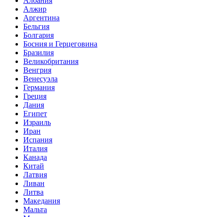
Албания
Алжир
Аргентина
Бельгия
Болгария
Босния и Герцеговина
Бразилия
Великобритания
Венгрия
Венесуэла
Германия
Греция
Дания
Египет
Израиль
Иран
Испания
Италия
Канада
Китай
Латвия
Ливан
Литва
Македания
Мальта