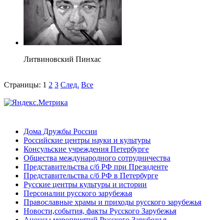
Литвиновский Пинхас
Страницы:
1
2
3
След.
Все
Дома Дружбы России
Российские центры науки и культуры
Консульские учреждения Петербурге
Общества международного сотрудничества
Представительства с/б РФ при Президенте
Представительства с/б РФ в Петербурге
Русские центры культуры и истории
Персоналии русского зарубежья
Православные храмы и приходы русского зарубежья
Новости,события, факты Русского Зарубежья
Анонсы мероприятий Русского Зарубежья