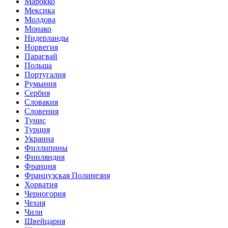
Марокко
Мексика
Молдова
Монако
Нидерланды
Норвегия
Парагвай
Польша
Португалия
Румыния
Сербия
Словакия
Словения
Тунис
Турция
Украина
Филлипины
Финляндия
Франция
Французская Полинезия
Хорватия
Черногория
Чехия
Чили
Швейцария