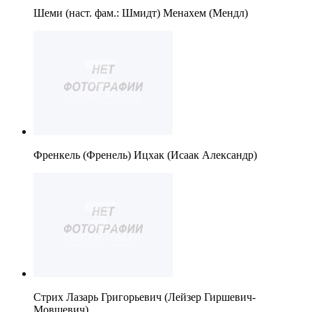
Шеми (наст. фам.: Шмидт) Менахем (Мендл)
Френкель (Френель) Ицхак (Исаак Александр)
Стрих Лазарь Григорьевич (Лейзер Гиршевич-
Мовшевич).