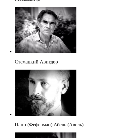
Стемацкий Авигдор
Панн (Феферман) Абель (Авель)