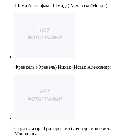
Шеми (наст. фам.: Шмидт) Менахем (Мендл)
Френкель (Френель) Ицхак (Исаак Александр)
Стрих Лазарь Григорьевич (Лейзер Гиршевич-
Мовшевич).