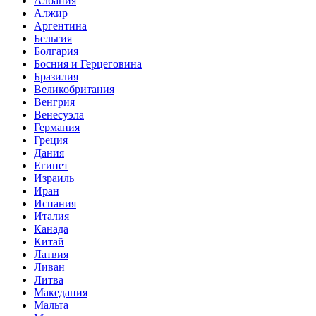
Албания
Алжир
Аргентина
Бельгия
Болгария
Босния и Герцеговина
Бразилия
Великобритания
Венгрия
Венесуэла
Германия
Греция
Дания
Египет
Израиль
Иран
Испания
Италия
Канада
Китай
Латвия
Ливан
Литва
Македания
Мальта