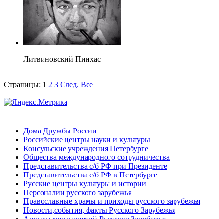
Литвиновский Пинхас
Страницы:
1
2
3
След.
Все
Дома Дружбы России
Российские центры науки и культуры
Консульские учреждения Петербурге
Общества международного сотрудничества
Представительства с/б РФ при Президенте
Представительства с/б РФ в Петербурге
Русские центры культуры и истории
Персоналии русского зарубежья
Православные храмы и приходы русского зарубежья
Новости,события, факты Русского Зарубежья
Анонсы мероприятий Русского Зарубежья