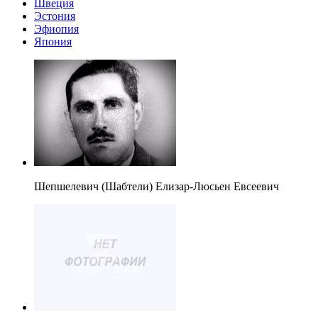
Швеция
Эстония
Эфиопия
Япония
Шепшелевич (Шабтели) Елизар-Люсьен Евсеевич