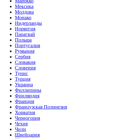
Марокко
Мексика
Молдова
Монако
Нидерланды
Норвегия
Парагвай
Польша
Португалия
Румыния
Сербия
Словакия
Словения
Тунис
Турция
Украина
Филлипины
Финляндия
Франция
Французская Полинезия
Хорватия
Черногория
Чехия
Чили
Швейцария