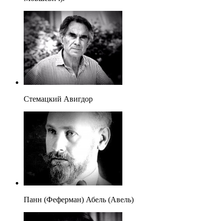
Стемацкий Авигдор
Панн (Феферман) Абель (Авель)