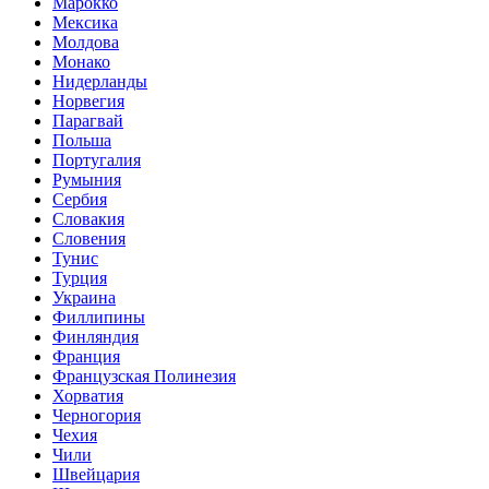
Марокко
Мексика
Молдова
Монако
Нидерланды
Норвегия
Парагвай
Польша
Португалия
Румыния
Сербия
Словакия
Словения
Тунис
Турция
Украина
Филлипины
Финляндия
Франция
Французская Полинезия
Хорватия
Черногория
Чехия
Чили
Швейцария