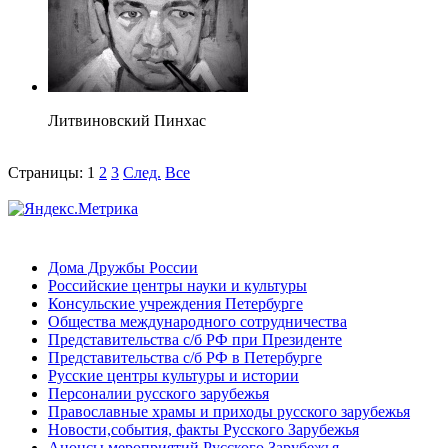
Литвиновский Пинхас
Страницы:
1
2
3
След.
Все
Дома Дружбы России
Российские центры науки и культуры
Консульские учреждения Петербурге
Общества международного сотрудничества
Представительства с/б РФ при Президенте
Представительства с/б РФ в Петербурге
Русские центры культуры и истории
Персоналии русского зарубежья
Православные храмы и приходы русского зарубежья
Новости,события, факты Русского Зарубежья
Анонсы мероприятий Русского Зарубежья