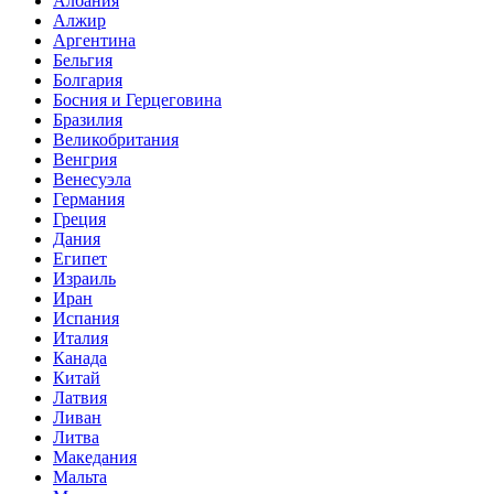
Албания
Алжир
Аргентина
Бельгия
Болгария
Босния и Герцеговина
Бразилия
Великобритания
Венгрия
Венесуэла
Германия
Греция
Дания
Египет
Израиль
Иран
Испания
Италия
Канада
Китай
Латвия
Ливан
Литва
Македания
Мальта