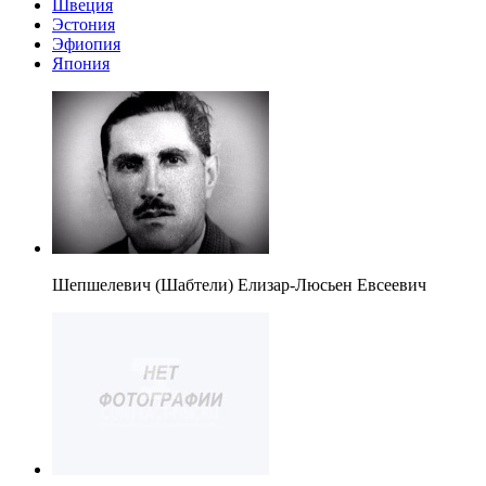
Швеция
Эстония
Эфиопия
Япония
Шепшелевич (Шабтели) Елизар-Люсьен Евсеевич