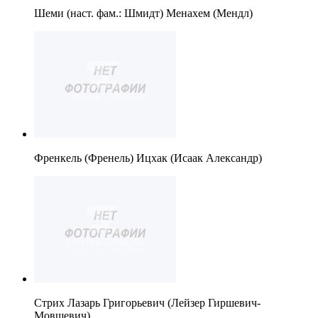
Шеми (наст. фам.: Шмидт) Менахем (Мендл)
Френкель (Френель) Ицхак (Исаак Александр)
Стрих Лазарь Григорьевич (Лейзер Гиршевич-
Мовшевич).