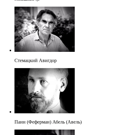
Стемацкий Авигдор
Панн (Феферман) Абель (Авель)