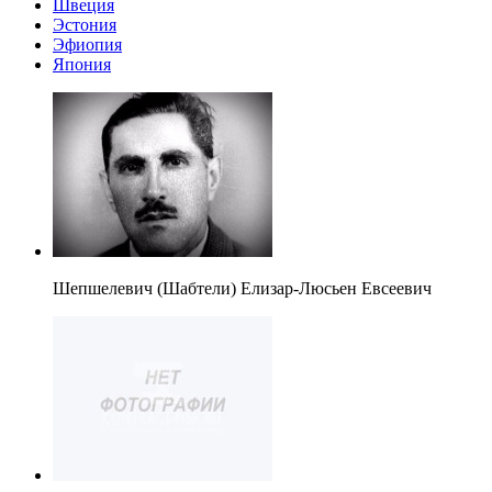
Швеция
Эстония
Эфиопия
Япония
Шепшелевич (Шабтели) Елизар-Люсьен Евсеевич