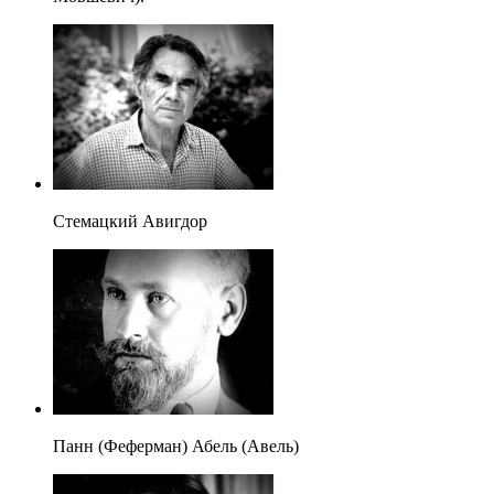
Стемацкий Авигдор
Панн (Феферман) Абель (Авель)