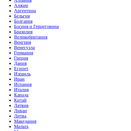
Албания
Алжир
Аргентина
Бельгия
Болгария
Босния и Герцеговина
Бразилия
Великобритания
Венгрия
Венесуэла
Германия
Греция
Дания
Египет
Израиль
Иран
Испания
Италия
Канада
Китай
Латвия
Ливан
Литва
Македания
Мальта