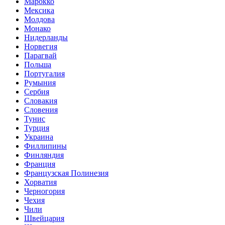
Марокко
Мексика
Молдова
Монако
Нидерланды
Норвегия
Парагвай
Польша
Португалия
Румыния
Сербия
Словакия
Словения
Тунис
Турция
Украина
Филлипины
Финляндия
Франция
Французская Полинезия
Хорватия
Черногория
Чехия
Чили
Швейцария