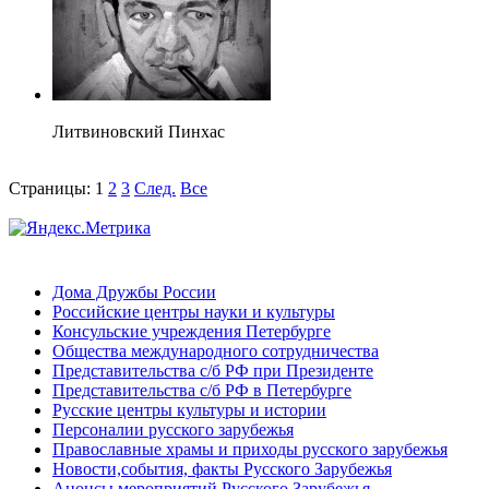
Литвиновский Пинхас
Страницы:
1
2
3
След.
Все
Дома Дружбы России
Российские центры науки и культуры
Консульские учреждения Петербурге
Общества международного сотрудничества
Представительства с/б РФ при Президенте
Представительства с/б РФ в Петербурге
Русские центры культуры и истории
Персоналии русского зарубежья
Православные храмы и приходы русского зарубежья
Новости,события, факты Русского Зарубежья
Анонсы мероприятий Русского Зарубежья