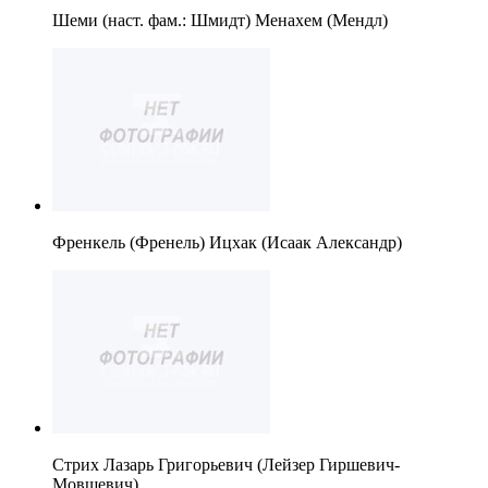
Шеми (наст. фам.: Шмидт) Менахем (Мендл)
Френкель (Френель) Ицхак (Исаак Александр)
Стрих Лазарь Григорьевич (Лейзер Гиршевич-
Мовшевич).