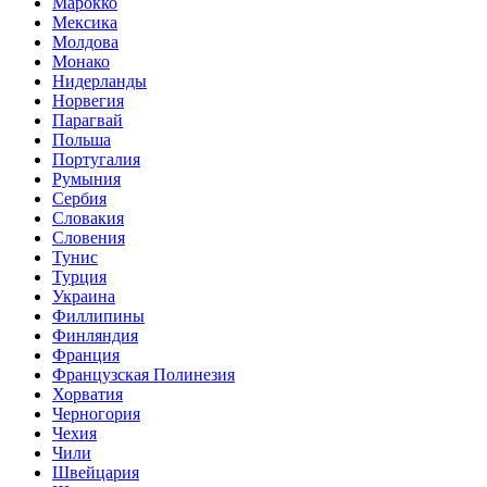
Марокко
Мексика
Молдова
Монако
Нидерланды
Норвегия
Парагвай
Польша
Португалия
Румыния
Сербия
Словакия
Словения
Тунис
Турция
Украина
Филлипины
Финляндия
Франция
Французская Полинезия
Хорватия
Черногория
Чехия
Чили
Швейцария