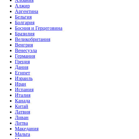
Албания
Алжир
Аргентина
Бельгия
Болгария
Босния и Герцеговина
Бразилия
Великобритания
Венгрия
Венесуэла
Германия
Греция
Дания
Египет
Израиль
Иран
Испания
Италия
Канада
Китай
Латвия
Ливан
Литва
Македания
Мальта