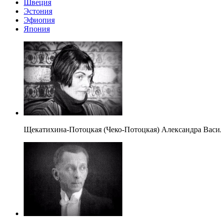
Швеция
Эстония
Эфиопия
Япония
Щекатихина-Потоцкая (Чеко-Потоцкая) Александра Васи