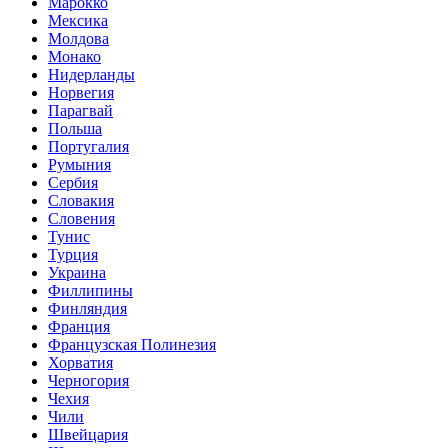
Марокко
Мексика
Молдова
Монако
Нидерланды
Норвегия
Парагвай
Польша
Португалия
Румыния
Сербия
Словакия
Словения
Тунис
Турция
Украина
Филлипины
Финляндия
Франция
Французская Полинезия
Хорватия
Черногория
Чехия
Чили
Швейцария