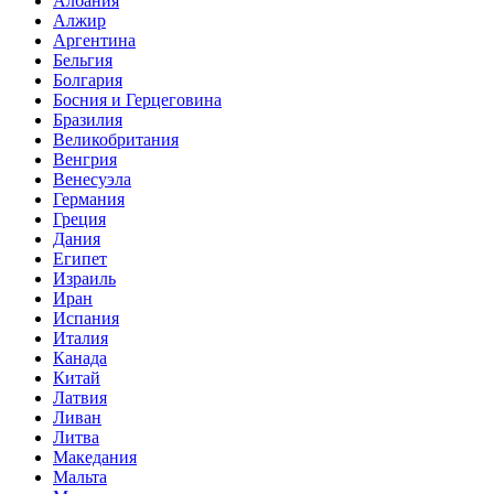
Албания
Алжир
Аргентина
Бельгия
Болгария
Босния и Герцеговина
Бразилия
Великобритания
Венгрия
Венесуэла
Германия
Греция
Дания
Египет
Израиль
Иран
Испания
Италия
Канада
Китай
Латвия
Ливан
Литва
Македания
Мальта