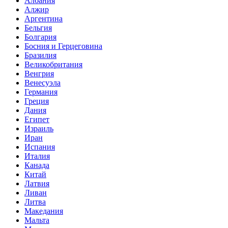
Албания
Алжир
Аргентина
Бельгия
Болгария
Босния и Герцеговина
Бразилия
Великобритания
Венгрия
Венесуэла
Германия
Греция
Дания
Египет
Израиль
Иран
Испания
Италия
Канада
Китай
Латвия
Ливан
Литва
Македания
Мальта