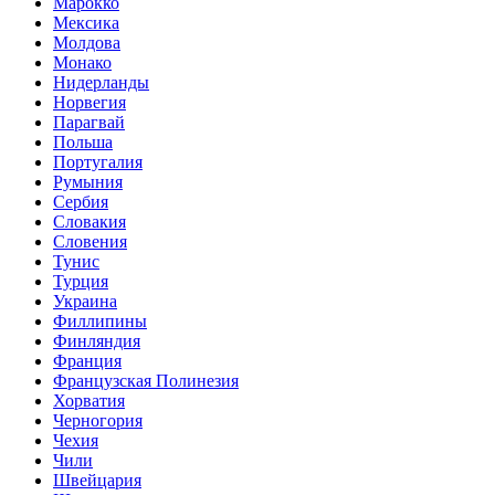
Марокко
Мексика
Молдова
Монако
Нидерланды
Норвегия
Парагвай
Польша
Португалия
Румыния
Сербия
Словакия
Словения
Тунис
Турция
Украина
Филлипины
Финляндия
Франция
Французская Полинезия
Хорватия
Черногория
Чехия
Чили
Швейцария