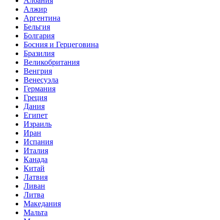
Албания
Алжир
Аргентина
Бельгия
Болгария
Босния и Герцеговина
Бразилия
Великобритания
Венгрия
Венесуэла
Германия
Греция
Дания
Египет
Израиль
Иран
Испания
Италия
Канада
Китай
Латвия
Ливан
Литва
Македания
Мальта