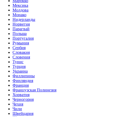
Марокко
Мексика
Молдова
Монако
Нидерланды
Норвегия
Парагвай
Польша
Португалия
Румыния
Сербия
Словакия
Словения
Тунис
Турция
Украина
Филлипины
Финляндия
Франция
Французская Полинезия
Хорватия
Черногория
Чехия
Чили
Швейцария