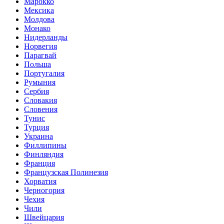
Марокко
Мексика
Молдова
Монако
Нидерланды
Норвегия
Парагвай
Польша
Португалия
Румыния
Сербия
Словакия
Словения
Тунис
Турция
Украина
Филлипины
Финляндия
Франция
Французская Полинезия
Хорватия
Черногория
Чехия
Чили
Швейцария