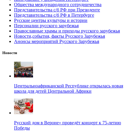
Общества международного сотрудничества
Представительства с/б РФ при Президенте
Представительства с/б РФ в Петербурге
Русские центры культуры и истории
Персоналии русского зарубежья
Православные храмы и приходы русского зарубежья
Новости,события, факты Русского Зарубежья
Анонсы мероприятий Русского Зарубежья
Новости
Центральноафриканской Республике открылась новая
школа для детей Центральной Африки
Русский дом в Вероне» проведёт концерт к 75-летию
Победы