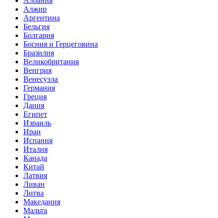
Албания
Алжир
Аргентина
Бельгия
Болгария
Босния и Герцеговина
Бразилия
Великобритания
Венгрия
Венесуэла
Германия
Греция
Дания
Египет
Израиль
Иран
Испания
Италия
Канада
Китай
Латвия
Ливан
Литва
Македания
Мальта