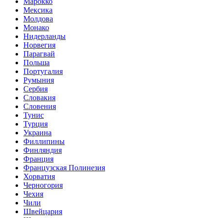
Марокко
Мексика
Молдова
Монако
Нидерланды
Норвегия
Парагвай
Польша
Португалия
Румыния
Сербия
Словакия
Словения
Тунис
Турция
Украина
Филлипины
Финляндия
Франция
Французская Полинезия
Хорватия
Черногория
Чехия
Чили
Швейцария