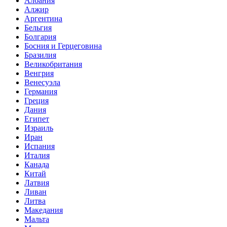
Албания
Алжир
Аргентина
Бельгия
Болгария
Босния и Герцеговина
Бразилия
Великобритания
Венгрия
Венесуэла
Германия
Греция
Дания
Египет
Израиль
Иран
Испания
Италия
Канада
Китай
Латвия
Ливан
Литва
Македания
Мальта