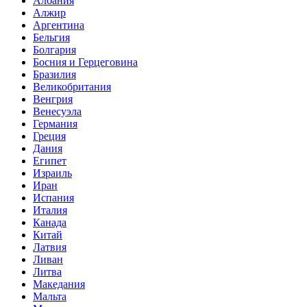
Албания
Алжир
Аргентина
Бельгия
Болгария
Босния и Герцеговина
Бразилия
Великобритания
Венгрия
Венесуэла
Германия
Греция
Дания
Египет
Израиль
Иран
Испания
Италия
Канада
Китай
Латвия
Ливан
Литва
Македания
Мальта