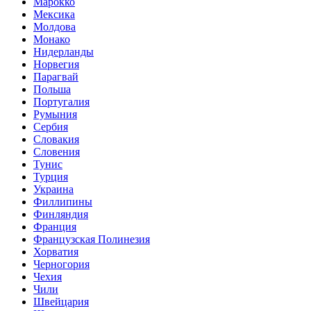
Марокко
Мексика
Молдова
Монако
Нидерланды
Норвегия
Парагвай
Польша
Португалия
Румыния
Сербия
Словакия
Словения
Тунис
Турция
Украина
Филлипины
Финляндия
Франция
Французская Полинезия
Хорватия
Черногория
Чехия
Чили
Швейцария