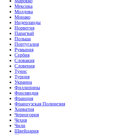
Марокко
Мексика
Молдова
Монако
Нидерланды
Норвегия
Парагвай
Польша
Португалия
Румыния
Сербия
Словакия
Словения
Тунис
Турция
Украина
Филлипины
Финляндия
Франция
Французская Полинезия
Хорватия
Черногория
Чехия
Чили
Швейцария