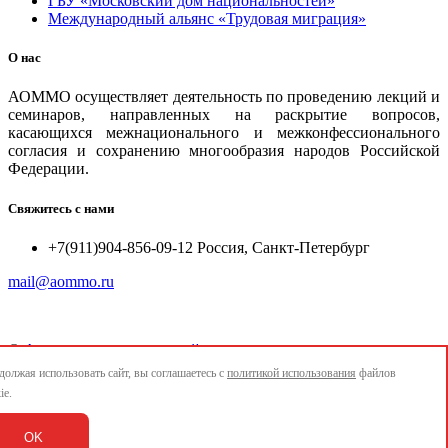
ГБУ «Московский дом национальностей»
Международный альянс «Трудовая миграция»
О нас
АОММО осуществляет деятельность по проведению лекций и
семинаров, направленных на раскрытие вопросов,
касающихся межнационального и межконфессионального
согласия и сохранению многообразия народов Российской
Федерации.
Свяжитесь с нами
+7(911)904-856-09-12 Россия, Санкт-Петербург
mail@aommo.ru
©
Ассоциация организаций по реализации национальных
проектов и достижению национальных целей развития
олжая использовать сайт, вы соглашаетесь с
политикой использования
файлов
"АОММО"
ie.
e-mail:
mail@aommo.ru
OK