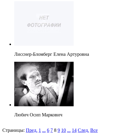
Лисснер-Бломберг Елена Артуровна
Любич Осип Маркович
Страницы:
Пред.
1
...
6
7
8
9
10
...
14
След.
Все