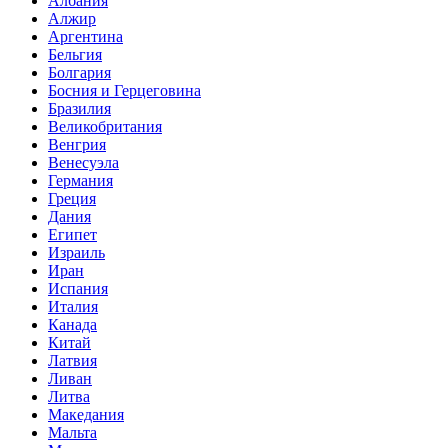
Албания
Алжир
Аргентина
Бельгия
Болгария
Босния и Герцеговина
Бразилия
Великобритания
Венгрия
Венесуэла
Германия
Греция
Дания
Египет
Израиль
Иран
Испания
Италия
Канада
Китай
Латвия
Ливан
Литва
Македания
Мальта