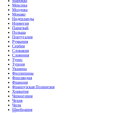
Марокко
Мексика
Молдова
Монако
Нидерланды
Норвегия
Парагвай
Польша
Португалия
Румыния
Сербия
Словакия
Словения
Тунис
Турция
Украина
Филлипины
Финляндия
Франция
Французская Полинезия
Хорватия
Черногория
Чехия
Чили
Швейцария