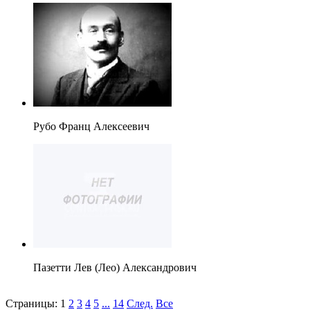
Рубо Франц Алексеевич
Пазетти Лев (Лео) Александрович
Страницы:
1
2
3
4
5
...
14
След.
Все