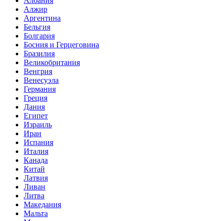
Албания
Алжир
Аргентина
Бельгия
Болгария
Босния и Герцеговина
Бразилия
Великобритания
Венгрия
Венесуэла
Германия
Греция
Дания
Египет
Израиль
Иран
Испания
Италия
Канада
Китай
Латвия
Ливан
Литва
Македания
Мальта