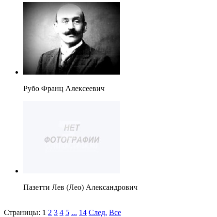
Рубо Франц Алексеевич
Пазетти Лев (Лео) Александрович
Страницы:
1
2
3
4
5
...
14
След.
Все