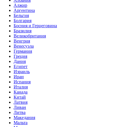
Албания
Алжир
Аргентина
Бельгия
Болгария
Босния и Герцеговина
Бразилия
Великобритания
Венгрия
Венесуэла
Германия
Греция
Дания
Египет
Израиль
Иран
Испания
Италия
Канада
Китай
Латвия
Ливан
Литва
Македания
Мальта