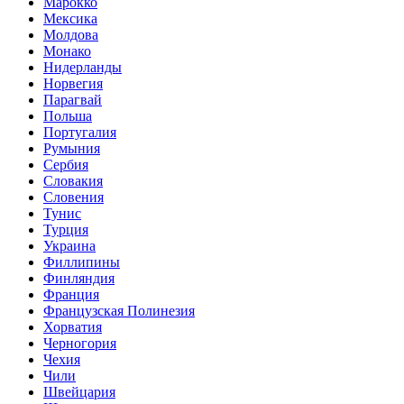
Марокко
Мексика
Молдова
Монако
Нидерланды
Норвегия
Парагвай
Польша
Португалия
Румыния
Сербия
Словакия
Словения
Тунис
Турция
Украина
Филлипины
Финляндия
Франция
Французская Полинезия
Хорватия
Черногория
Чехия
Чили
Швейцария