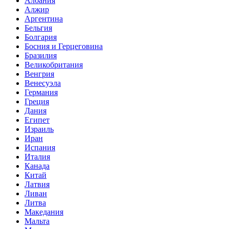
Албания
Алжир
Аргентина
Бельгия
Болгария
Босния и Герцеговина
Бразилия
Великобритания
Венгрия
Венесуэла
Германия
Греция
Дания
Египет
Израиль
Иран
Испания
Италия
Канада
Китай
Латвия
Ливан
Литва
Македания
Мальта