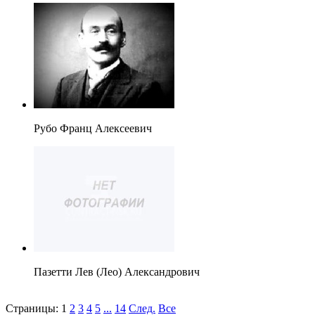
Рубо Франц Алексеевич
Пазетти Лев (Лео) Александрович
Страницы:
1
2
3
4
5
...
14
След.
Все