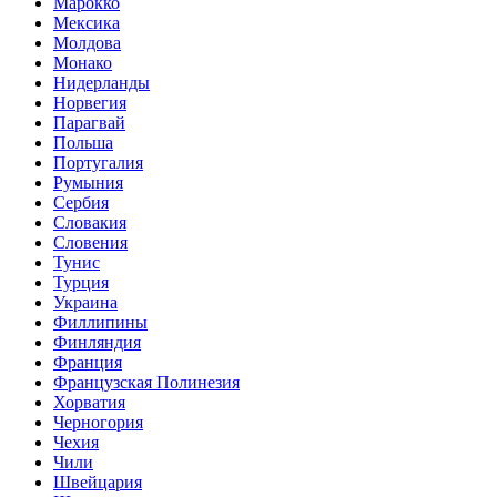
Марокко
Мексика
Молдова
Монако
Нидерланды
Норвегия
Парагвай
Польша
Португалия
Румыния
Сербия
Словакия
Словения
Тунис
Турция
Украина
Филлипины
Финляндия
Франция
Французская Полинезия
Хорватия
Черногория
Чехия
Чили
Швейцария