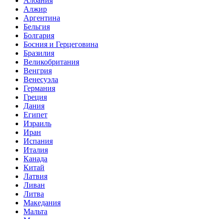
Албания
Алжир
Аргентина
Бельгия
Болгария
Босния и Герцеговина
Бразилия
Великобритания
Венгрия
Венесуэла
Германия
Греция
Дания
Египет
Израиль
Иран
Испания
Италия
Канада
Китай
Латвия
Ливан
Литва
Македания
Мальта