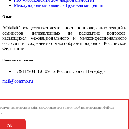
ГБУ «Московский дом национальностей»
Международный альянс «Трудовая миграция»
О нас
АОММО осуществляет деятельность по проведению лекций и
семинаров, направленных на раскрытие вопросов,
касающихся межнационального и межконфессионального
согласия и сохранению многообразия народов Российской
Федерации.
Свяжитесь с нами
+7(911)904-856-09-12 Россия, Санкт-Петербург
mail@aommo.ru
©
Ассоциация организаций по реализации национальных
проектов и достижению национальных целей развития
олжая использовать сайт, вы соглашаетесь с
политикой использования
файлов
"АОММО"
ie.
e-mail:
mail@aommo.ru
OK