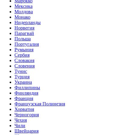
Марокко
Мексика
Молдова
Монако
Нидерланды
Норвегия
Парагвай
Польша
Португалия
Румыния
Сербия
Словакия
Словения
Тунис
Турция
Украина
Филлипины
Финляндия
Франция
Французская Полинезия
Хорватия
Черногория
Чехия
Чили
Швейцария