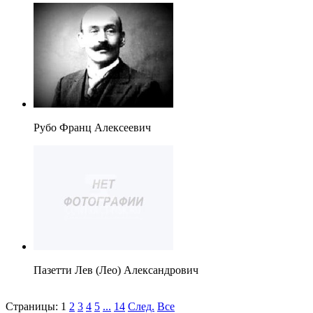
Рубо Франц Алексеевич
Пазетти Лев (Лео) Александрович
Страницы:
1
2
3
4
5
...
14
След.
Все