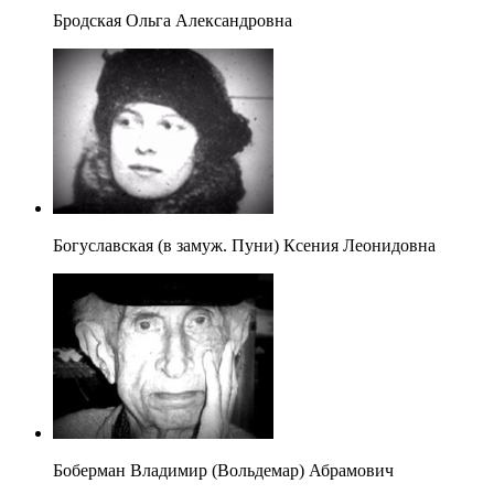
Бродская Ольга Александровна
Богуславская (в замуж. Пуни) Ксения Леонидовна
Боберман Владимир (Вольдемар) Абрамович