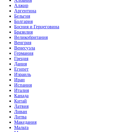
Албания
Алжир
Аргентина
Бельгия
Болгария
Босния и Герцеговина
Бразилия
Великобритания
Венгрия
Венесуэла
Германия
Греция
Дания
Египет
Израиль
Иран
Испания
Италия
Канада
Китай
Латвия
Ливан
Литва
Македания
Мальта