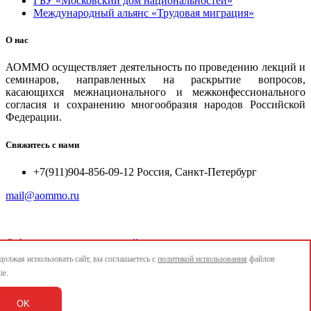
ГБУ «Московский дом национальностей»
Международный альянс «Трудовая миграция»
О нас
АОММО осуществляет деятельность по проведению лекций и
семинаров, направленных на раскрытие вопросов,
касающихся межнационального и межконфессионального
согласия и сохранению многообразия народов Российской
Федерации.
Свяжитесь с нами
+7(911)904-856-09-12 Россия, Санкт-Петербург
mail@aommo.ru
©
Ассоциация организаций по реализации национальных
проектов и достижению национальных целей развития
олжая использовать сайт, вы соглашаетесь с
политикой использования
файлов
"АОММО"
ie.
e-mail:
mail@aommo.ru
OK