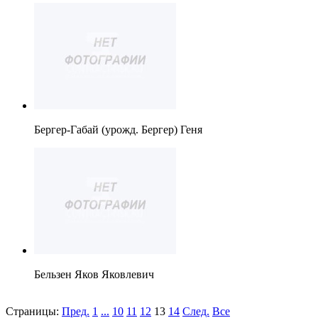
Бергер-Габай (урожд. Бергер) Геня
Бельзен Яков Яковлевич
Страницы:
Пред.
1
...
10
11
12
13
14
След.
Все