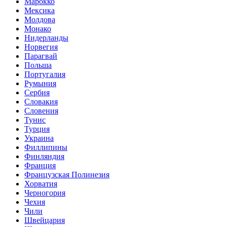
Марокко
Мексика
Молдова
Монако
Нидерланды
Норвегия
Парагвай
Польша
Португалия
Румыния
Сербия
Словакия
Словения
Тунис
Турция
Украина
Филлипины
Финляндия
Франция
Французская Полинезия
Хорватия
Черногория
Чехия
Чили
Швейцария